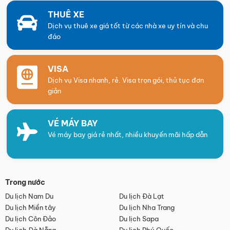
THUÊ XE
Dịch vụ thuê xe giá tốt từ các nhà xe uy tín và chu
đáo
VISA
Dịch vụ Visa nhanh, rẻ. Visa trọn gói, thủ tục đơn
giản
VÉ MÁY BAY
Vé máy bay giá rẻ nhất, nhiều khuyến mãi hấp dẫn
Trong nước
Du lịch Nam Du
Du lịch Đà Lạt
Du lịch Miền tây
Du lịch Nha Trang
Du lịch Côn Đảo
Du lịch Sapa