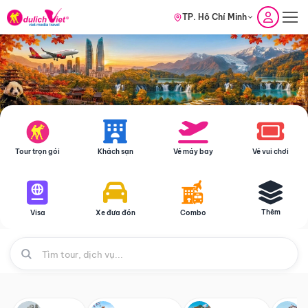
TP. Hồ Chí Minh
Tour trọn gói
Khách sạn
Vé máy bay
Vé vui chơi
Thêm
Visa
Xe đưa đón
Combo