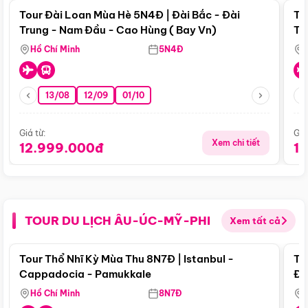
Tour Đài Loan Mùa Hè 5N4Đ | Đài Bắc - Đài
To
Trung - Nam Đầu - Cao Hùng ( Bay Vn)
Tr
Hồ Chí Minh
5N4Đ
13/08
12/09
01/10
Giá từ:
Giá
Xem chi tiết
12.999.000đ
1
TOUR DU LỊCH ÂU-ÚC-MỸ-PHI
Xem tất cả
Điểm nổi bật
Tour Thổ Nhĩ Kỳ Mùa Thu 8N7Đ | Istanbul -
To
Cappadocia - Pamukkale
Đế
Hồ Chí Minh
8N7Đ