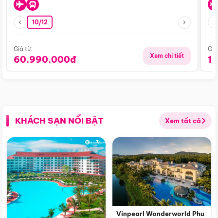
10/12
Giá từ:
Giá
Xem chi tiết
60.990.000đ
1
KHÁCH SẠN NỔI BẬT
Xem tất cả
Vinpearl Wonderworld Phu