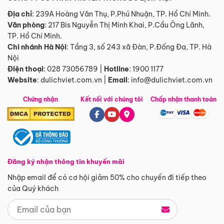
Địa chỉ
: 239A Hoàng Văn Thụ, P.Phú Nhuận, TP. Hồ Chí Minh.
Văn phòng
:
217 Bis Nguyễn Thị Minh Khai, P.Cầu Ông Lãnh,
TP. Hồ Chí Minh.
Chi nhánh Hà Nội
:
Tầng 3, số 243 xã Đàn, P.Đống Đa, TP. Hà
Nội
Điện thoại
:
028 73056789
|
Hotline
:
1900 1177
Website
:
dulichviet.com.vn
|
Email
:
info@dulichviet.com.vn
Chứng nhận
Kết nối với chúng tôi
Chấp nhận thanh toán
Đăng ký nhận thông tin khuyến mãi
Nhập email để có cơ hội giảm 50% cho chuyến đi tiếp theo
của Quý khách