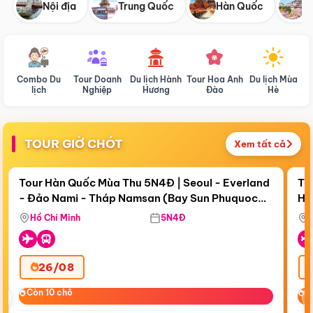
Nội địa
Trung Quốc
Hàn Quốc
N
Combo Du
Tour Doanh
Du lịch Hành
Tour Hoa Anh
Du lịch Mùa
D
lịch
Nghiệp
Hương
Đào
Hè
TOUR GIỜ CHÓT
Xem tất cả
Điểm nổi bật
Còn
18 ngày 10:28:58
Cò
Tour Hàn Quốc Mùa Thu 5N4Đ | Seoul - Everland
To
- Đảo Nami - Tháp Namsan (Bay Sun Phuquoc
Hò
Bay Sun Phuquoc Airways
Tặ
Airways)
Aq
Hồ Chí Minh
5N4Đ
26/08
‹
Còn 10 chỗ
Còn 10 chỗ
C
C