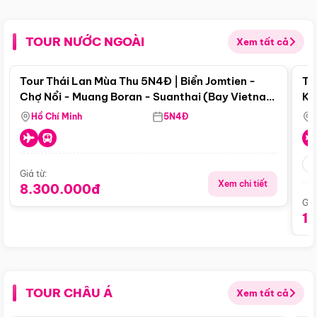
TOUR NƯỚC NGOÀI
Xem tất cả
Điểm nổi bật
Tour Thái Lan Mùa Thu 5N4Đ | Biển Jomtien -
To
Chợ Nổi - Muang Boran - Suanthai (Bay Vietnam
Ku
Airlines)
Si
Hồ Chí Minh
5N4Đ
Giá từ:
Xem chi tiết
8.300.000đ
Giá
1
TOUR CHÂU Á
Xem tất cả
Điểm nổi bật