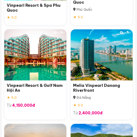
Quoc
Vinpearl Resort & Spa Phu
Phú Quốc
Quoc
★ 5.0
★ 5.0
Vinpearl Resort & Golf Nam
Melia Vinpearl Danang
Hội An
Riverfront
★ 5.0
Đà Nẵng
Từ
4,150,000đ
★ 5.0
Từ
2,400,000đ