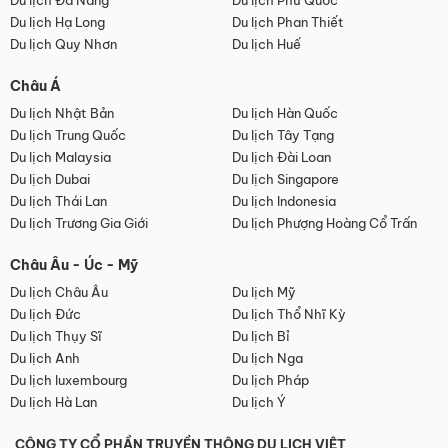
Du lịch Đà Nẵng
Du lịch Phú Quốc
Du lịch Hạ Long
Du lịch Phan Thiết
Du lịch Quy Nhơn
Du lịch Huế
Châu Á
Du lịch Nhật Bản
Du lịch Hàn Quốc
Du lịch Trung Quốc
Du lịch Tây Tạng
Du lịch Malaysia
Du lịch Đài Loan
Du lịch Dubai
Du lịch Singapore
Du lịch Thái Lan
Du lịch Indonesia
Du lịch Trương Gia Giới
Du lịch Phượng Hoàng Cổ Trấn
Châu Âu - Úc - Mỹ
Du lịch Châu Âu
Du lịch Mỹ
Du lịch Đức
Du lịch Thổ Nhĩ Kỳ
Du lịch Thụy Sĩ
Du lịch Bỉ
Du lịch Anh
Du lịch Nga
Du lịch luxembourg
Du lịch Pháp
Du lịch Hà Lan
Du lịch Ý
CÔNG TY CỔ PHẦN TRUYỀN THÔNG DU LỊCH VIỆT