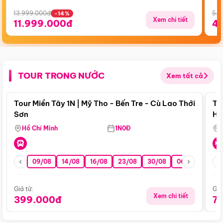
13.999.000đ
5.5
-14%
Xem chi tiết
11.999.000đ
4
TOUR TRONG NƯỚC
Xem tất cả
Điểm nổi bật
Tour Miền Tây 1N | Mỹ Tho - Bến Tre - Cù Lao Thới
To
Sơn
Hu
Hồ Chí Minh
1N0Đ
09/08
14/08
16/08
23/08
30/08
06/09
13/0
Giá từ:
Giá
Xem chi tiết
399.000đ
7