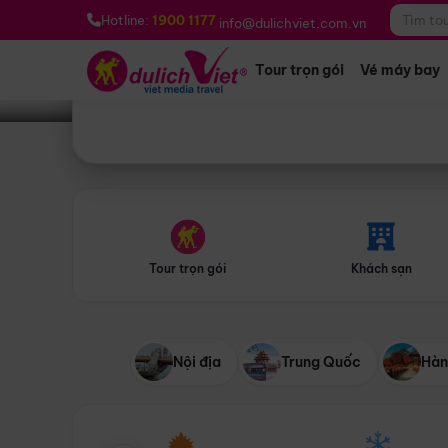
Bạn muốn đi đâu?
*
Hotline:
1900 1177
info@dulichviet.com.vn
Tour trọn gói
Vé máy bay
Tour trọn gói
Khách sạn
Nội địa
Trung Quốc
Hàn