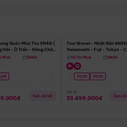
Điểm nổi bật
Điểm nổi
rung Quôc Mùa Thu 5N4Đ |
Tour Brunei - Nhật Bản 6N5Đ
 Hải - Ô Trấn - Hàng Châu
Yamanashi - Fuji - Tokyo - 
Không Shopping)
- Freeday
í Minh
5N4Đ
Hồ Chí Minh
6N5Đ
0/09
01/09
20/10
Giá từ:
Xem chi tiết
Xem chi 
99.000đ
33.499.000đ