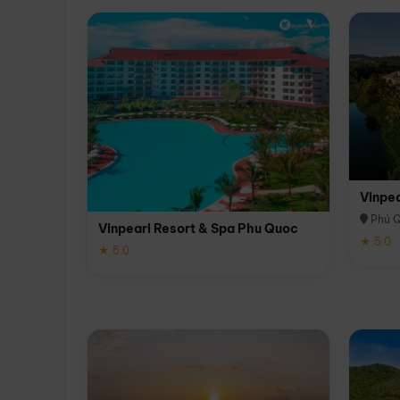
Vinpe
Phú 
Vinpearl Resort & Spa Phu Quoc
★ 5.0
★ 5.0