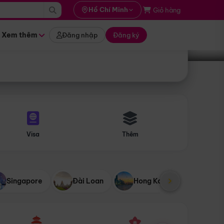
i hành
Hồ Chí Minh
Giỏ hàng
Tìm tour
tháng nào
Xem thêm
Đăng nhập
Đăng ký
Visa
Thêm
Singapore
Đài Loan
Hong Kong
Mỹ