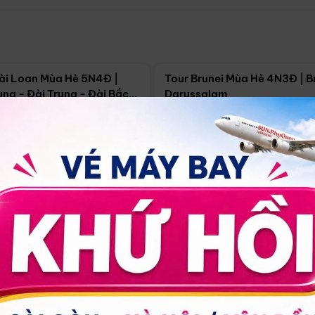
Điểm nổi bật
Điểm nổi
ài Loan Mùa Hè 5N4Đ |
Tour Brunei Mùa Hè 4N3Đ | B
ng - Đài Trung - Đài Bắc
Darussalam
j)
í Minh
5N4Đ
Hồ Chí Minh
4N3Đ
4/09
18/09
30/08
17/09
24/09
Giá từ:
Xem chi tiết
Xem chi 
90.000đ
14.499.000đ