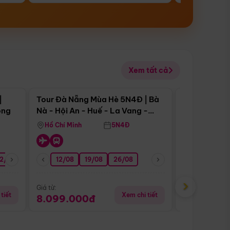
Xem tất cả
 bật
Điểm nổi bật
|
Tour Đà Nẵng Mùa Hè 5N4Đ | Bà
Tour Đà Nẵn
ong
Nà - Hội An - Huế - La Vang -
Nà - Hội An
Động Thiên Đường
Nha
Hồ Chí Minh
5N4Đ
Hồ Chí Minh
2/08
26/08
05/09
12/08
19/08
09/09
26/08
12/09
13/08
›
Giá từ:
Giá từ:
tiết
Xem chi tiết
8.099.000đ
6.899.00