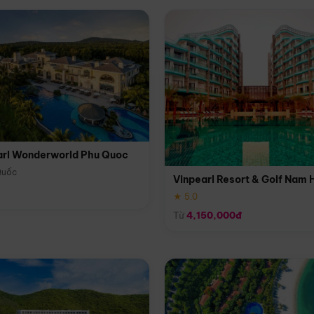
arl Wonderworld Phu Quoc
Quốc
Vinpearl Resort & Golf Nam 
★ 5.0
Từ
4,150,000đ