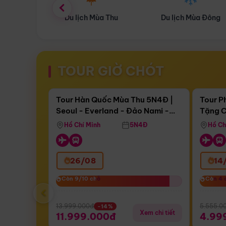
ùa Thu
Du lịch Mùa Đông
Combo Du lịch
TOUR GIỜ CHÓT
Điểm nổi bật
Còn
16 ngày 16:19:56
Còn
04 
Tour Hàn Quốc Mùa Thu 5N4Đ |
Tour P
Seoul - Everland - Đảo Nami -
Tặng C
Bay Sun Phuquoc Airways
Tặng C
Tháp Namsan (Bay Sun Phuquoc
Hôn - 
Hồ Chí Minh
5N4Đ
Hồ Ch
Airways)
26/08
14
Còn 9/10 chỗ
Còn 9/10 chỗ
Còn 4 
Còn 4 
‹
13.999.000đ
5.555.0
-14%
Xem chi tiết
11.999.000đ
4.99