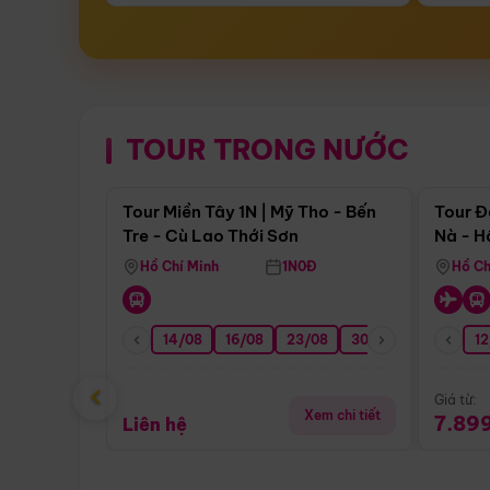
TOUR TRONG NƯỚC
Điểm nổi bật
Tour Miền Tây 1N | Mỹ Tho - Bến
Tour Đ
Tre - Cù Lao Thới Sơn
Nà - H
Nha
Hồ Chí Minh
1N0Đ
Hồ Ch
14/08
16/08
23/08
30/08
06/09
12
1
‹
Giá từ:
Xem chi tiết
7.89
Liên hệ