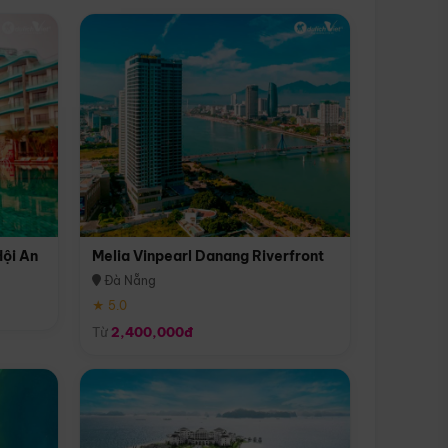
Hội An
Melia Vinpearl Danang Riverfront
Đà Nẵng
★ 5.0
Từ
2,400,000đ