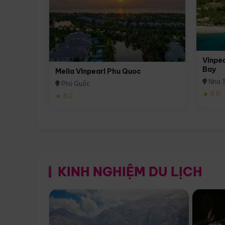
Vinpea
Bay
Melia Vinpearl Phu Quoc
Nha T
Phú Quốc
★ 5.0
★ 5.0
KINH NGHIỆM DU LỊCH