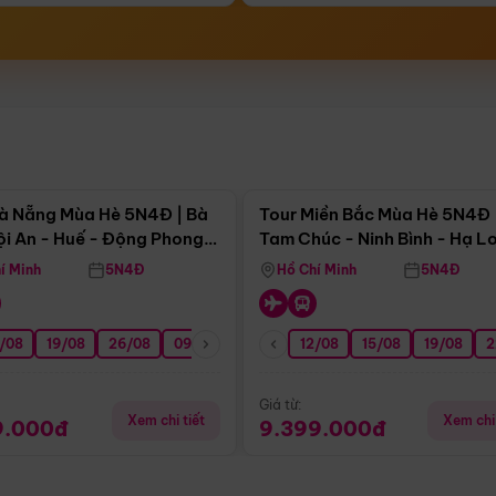
Điểm nổi bật
Điểm nổi
à Nẵng Mùa Hè 5N4Đ | Bà
Tour Miền Bắc Mùa Hè 5N4Đ 
ội An - Huế - Động Phong
Tam Chúc - Ninh Bình - Hạ L
í Minh
5N4Đ
Hồ Chí Minh
5N4Đ
/08
3/09
19/08
20/09
26/08
27/09
09/09
16/09
12/08
23/09
15/08
30/09
19/08
07/10
2
Giá từ:
Xem chi tiết
Xem chi 
9.000đ
9.399.000đ