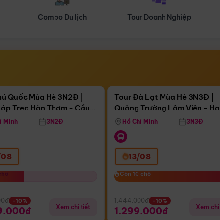
Tour Doanh Nghiệp
Du lịch Hành Hương
Điểm nổi bật
Điểm nổi
ngày 16:19:56
Còn
03 ngày 16:19:56
hú Quốc Mùa Hè 3N2Đ |
Tour Đà Lạt Mùa Hè 3N3Đ |
áp Treo Hòn Thơm - Cầu
Quảng Trường Lâm Viên - H
áp Treo Hòn Thơm
Công Viên Nước Aquatopia
Hill - Puppy Farm
í Minh
3N2Đ
Hồ Chí Minh
3N3Đ
/08
13/08
chỗ
chỗ
Còn 10 chỗ
Còn 10 chỗ
00đ
1.444.000đ
-10%
-10%
Xem chi tiết
Xem chi 
9.000đ
1.299.000đ