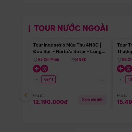
TOUR NƯỚC NGOÀI
Điểm nổi bật
Tour Indonesia Mùa Thu 4N3Đ |
Tour T
Đảo Bali - Núi Lửa Batur - Làng
Thượng
Penglipuran
(Tour 
Hồ Chí Minh
4N3Đ
Hồ Ch
07/11
1
‹
Giá từ:
Giá từ:
Xem chi tiết
12.190.000đ
15.4