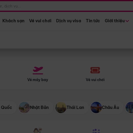
Điểm khởi hành
Tháng khở
Hồ Chí Minh
Bất kỳ 
Khách sạn
Vé vui chơi
Dịch vụ visa
Tin tức
Giới thiệu
Vé máy bay
Vé vui chơi
 Quốc
Nhật Bản
Thái Lan
Châu Âu