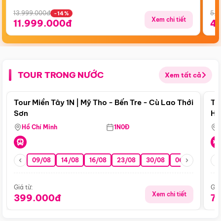
13.999.000đ
5.5
-14%
Xem chi tiết
11.999.000đ
4
TOUR TRONG NƯỚC
Xem tất cả
Điểm nổi bật
Tour Miền Tây 1N | Mỹ Tho - Bến Tre - Cù Lao Thới
To
Sơn
Hu
Hồ Chí Minh
1N0Đ
09/08
14/08
16/08
23/08
30/08
06/09
13/0
Giá từ:
Giá
Xem chi tiết
399.000đ
7