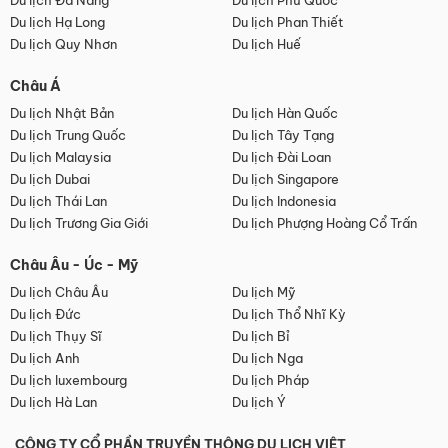
Du lịch Đà Nẵng
Du lịch Phú Quốc
Du lịch Hạ Long
Du lịch Phan Thiết
Du lịch Quy Nhơn
Du lịch Huế
Châu Á
Du lịch Nhật Bản
Du lịch Hàn Quốc
Du lịch Trung Quốc
Du lịch Tây Tạng
Du lịch Malaysia
Du lịch Đài Loan
Du lịch Dubai
Du lịch Singapore
Du lịch Thái Lan
Du lịch Indonesia
Du lịch Trương Gia Giới
Du lịch Phượng Hoàng Cổ Trấn
Châu Âu - Úc - Mỹ
Du lịch Châu Âu
Du lịch Mỹ
Du lịch Đức
Du lịch Thổ Nhĩ Kỳ
Du lịch Thụy Sĩ
Du lịch Bỉ
Du lịch Anh
Du lịch Nga
Du lịch luxembourg
Du lịch Pháp
Du lịch Hà Lan
Du lịch Ý
CÔNG TY CỔ PHẦN TRUYỀN THÔNG DU LỊCH VIỆT