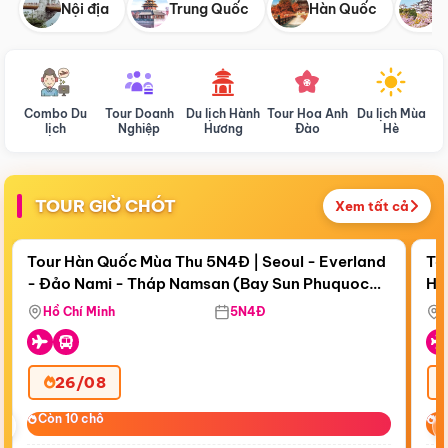
Nội địa
Trung Quốc
Hàn Quốc
N
Combo Du
Tour Doanh
Du lịch Hành
Tour Hoa Anh
Du lịch Mùa
D
lịch
Nghiệp
Hương
Đào
Hè
TOUR GIỜ CHÓT
Xem tất cả
Điểm nổi bật
Còn
18 ngày 13:18:49
Cò
Tour Hàn Quốc Mùa Thu 5N4Đ | Seoul - Everland
To
- Đảo Nami - Tháp Namsan (Bay Sun Phuquoc
Hò
Bay Sun Phuquoc Airways
Tặ
Airways)
Aq
Hồ Chí Minh
5N4Đ
26/08
‹
Còn 10 chỗ
Còn 10 chỗ
C
C