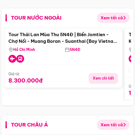
TOUR NƯỚC NGOÀI
Xem tất cả
Điểm nổi bật
Tour Thái Lan Mùa Thu 5N4Đ | Biển Jomtien -
To
Chợ Nổi - Muang Boran - Suanthai (Bay Vietnam
Ku
Airlines)
Si
Hồ Chí Minh
5N4Đ
Giá từ:
Xem chi tiết
8.300.000đ
Giá
1
TOUR CHÂU Á
Xem tất cả
Điểm nổi bật