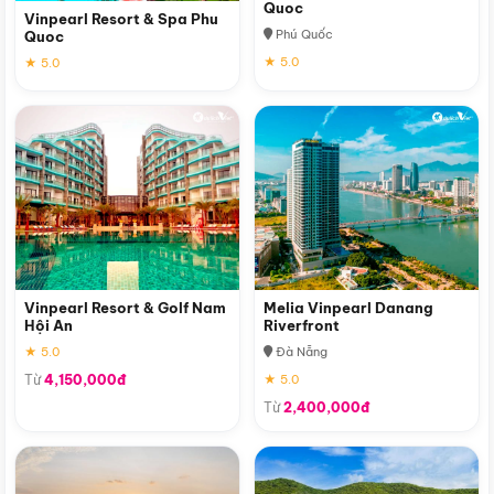
Quoc
Vinpearl Resort & Spa Phu
Phú Quốc
Quoc
★ 5.0
★ 5.0
Vinpearl Resort & Golf Nam
Melia Vinpearl Danang
Hội An
Riverfront
★ 5.0
Đà Nẵng
Từ
4,150,000đ
★ 5.0
Từ
2,400,000đ