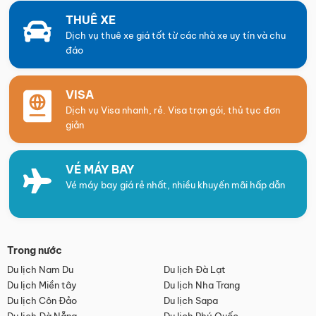
THUÊ XE
Dịch vụ thuê xe giá tốt từ các nhà xe uy tín và chu
đáo
VISA
Dịch vụ Visa nhanh, rẻ. Visa trọn gói, thủ tục đơn
giản
VÉ MÁY BAY
Vé máy bay giá rẻ nhất, nhiều khuyến mãi hấp dẫn
Trong nước
Du lịch Nam Du
Du lịch Đà Lạt
Du lịch Miền tây
Du lịch Nha Trang
Du lịch Côn Đảo
Du lịch Sapa