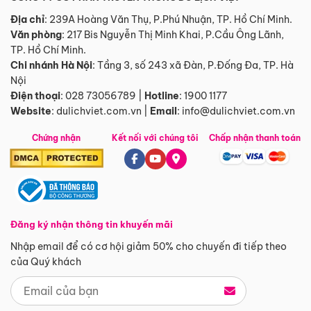
Địa chỉ
: 239A Hoàng Văn Thụ, P.Phú Nhuận, TP. Hồ Chí Minh.
Văn phòng
:
217 Bis Nguyễn Thị Minh Khai, P.Cầu Ông Lãnh,
TP. Hồ Chí Minh.
Chi nhánh Hà Nội
:
Tầng 3, số 243 xã Đàn, P.Đống Đa, TP. Hà
Nội
Điện thoại
:
028 73056789
|
Hotline
:
1900 1177
Website
:
dulichviet.com.vn
|
Email
:
info@dulichviet.com.vn
Chứng nhận
Kết nối với chúng tôi
Chấp nhận thanh toán
Đăng ký nhận thông tin khuyến mãi
Nhập email để có cơ hội giảm 50% cho chuyến đi tiếp theo
của Quý khách