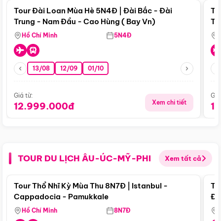
Tour Đài Loan Mùa Hè 5N4Đ | Đài Bắc - Đài
To
Trung - Nam Đầu - Cao Hùng ( Bay Vn)
Tr
Hồ Chí Minh
5N4Đ
13/08
12/09
01/10
Giá từ:
Giá
Xem chi tiết
12.999.000đ
1
TOUR DU LỊCH ÂU-ÚC-MỸ-PHI
Xem tất cả
Điểm nổi bật
Tour Thổ Nhĩ Kỳ Mùa Thu 8N7Đ | Istanbul -
To
Cappadocia - Pamukkale
Đế
Hồ Chí Minh
8N7Đ