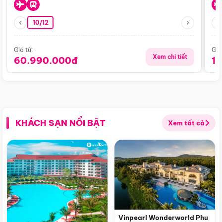
10/12
Giá từ:
Giá
Xem chi tiết
60.990.000đ
1
KHÁCH SẠN NỔI BẬT
Xem tất cả
Vinpearl Wonderworld Phu