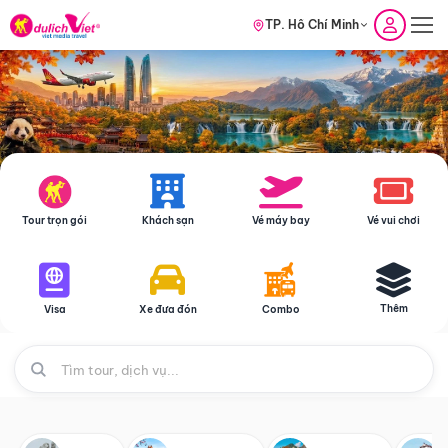
TP. Hồ Chí Minh
Tour trọn gói
Khách sạn
Vé máy bay
Vé vui chơi
Thêm
Visa
Xe đưa đón
Combo