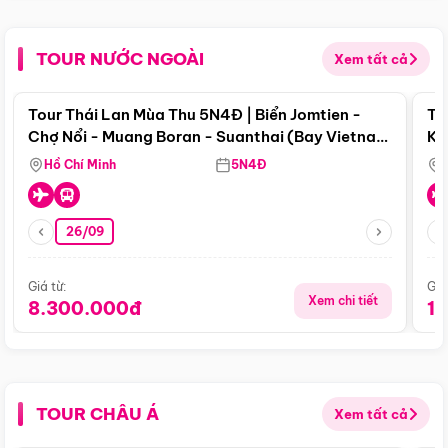
TOUR NƯỚC NGOÀI
Xem tất cả
Điểm nổi bật
Tour Thái Lan Mùa Thu 5N4Đ | Biển Jomtien -
To
Chợ Nổi - Muang Boran - Suanthai (Bay Vietnam
Ku
Airlines)
Si
Hồ Chí Minh
5N4Đ
26/09
Giá từ:
Giá
Xem chi tiết
8.300.000đ
1
TOUR CHÂU Á
Xem tất cả
Điểm nổi bật