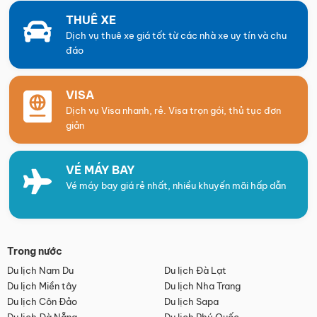
THUÊ XE
Dịch vụ thuê xe giá tốt từ các nhà xe uy tín và chu
đáo
VISA
Dịch vụ Visa nhanh, rẻ. Visa trọn gói, thủ tục đơn
giản
VÉ MÁY BAY
Vé máy bay giá rẻ nhất, nhiều khuyến mãi hấp dẫn
Trong nước
Du lịch Nam Du
Du lịch Đà Lạt
Du lịch Miền tây
Du lịch Nha Trang
Du lịch Côn Đảo
Du lịch Sapa