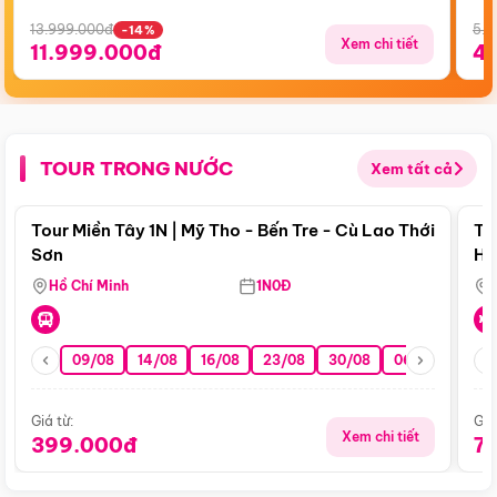
13.999.000đ
5.5
-14%
Xem chi tiết
11.999.000đ
4
TOUR TRONG NƯỚC
Xem tất cả
Điểm nổi bật
Tour Miền Tây 1N | Mỹ Tho - Bến Tre - Cù Lao Thới
To
Sơn
Hu
Hồ Chí Minh
1N0Đ
09/08
14/08
16/08
23/08
30/08
06/09
13/0
Giá từ:
Giá
Xem chi tiết
399.000đ
7