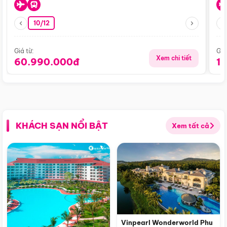
10/12
Giá từ:
Giá
Xem chi tiết
60.990.000đ
1
KHÁCH SẠN NỔI BẬT
Xem tất cả
Vinpearl Wonderworld Phu