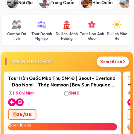
Nội địa
Trung Quốc
Hàn Quốc
N
Combo Du
Tour Doanh
Du lịch Hành
Tour Hoa Anh
Du lịch Mùa
D
lịch
Nghiệp
Hương
Đào
Hè
TOUR GIỜ CHÓT
Xem tất cả
Điểm nổi bật
Còn
18 ngày 17:43:09
Cò
Tour Hàn Quốc Mùa Thu 5N4Đ | Seoul - Everland
To
- Đảo Nami - Tháp Namsan (Bay Sun Phuquoc
Hò
Bay Sun Phuquoc Airways
Tặ
Airways)
Aq
Hồ Chí Minh
5N4Đ
26/08
‹
Còn 10 chỗ
Còn 10 chỗ
C
C