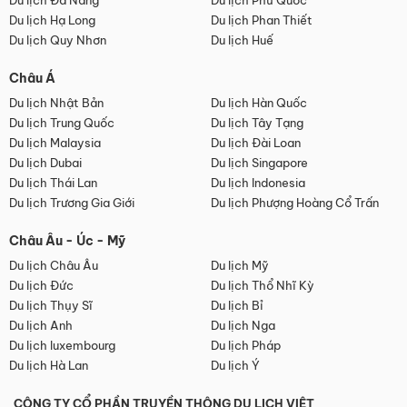
Du lịch Đà Nẵng
Du lịch Phú Quốc
Du lịch Hạ Long
Du lịch Phan Thiết
Du lịch Quy Nhơn
Du lịch Huế
Châu Á
Du lịch Nhật Bản
Du lịch Hàn Quốc
Du lịch Trung Quốc
Du lịch Tây Tạng
Du lịch Malaysia
Du lịch Đài Loan
Du lịch Dubai
Du lịch Singapore
Du lịch Thái Lan
Du lịch Indonesia
Du lịch Trương Gia Giới
Du lịch Phượng Hoàng Cổ Trấn
Châu Âu - Úc - Mỹ
Du lịch Châu Âu
Du lịch Mỹ
Du lịch Đức
Du lịch Thổ Nhĩ Kỳ
Du lịch Thụy Sĩ
Du lịch Bỉ
Du lịch Anh
Du lịch Nga
Du lịch luxembourg
Du lịch Pháp
Du lịch Hà Lan
Du lịch Ý
CÔNG TY CỔ PHẦN TRUYỀN THÔNG DU LỊCH VIỆT