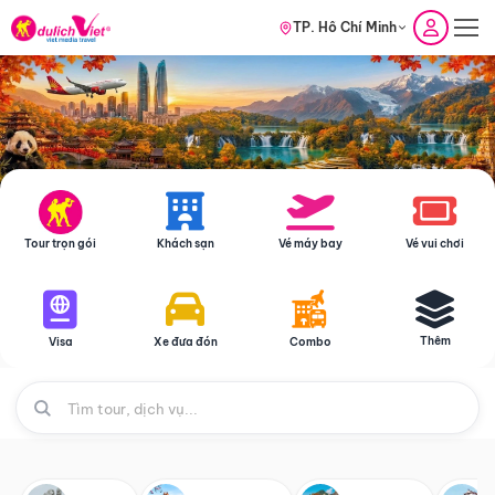
TP. Hồ Chí Minh
Tour trọn gói
Khách sạn
Vé máy bay
Vé vui chơi
Thêm
Visa
Xe đưa đón
Combo