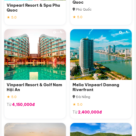
Quoc
Vinpearl Resort & Spa Phu
Phú Quốc
Quoc
★ 5.0
★ 5.0
Vinpearl Resort & Golf Nam
Melia Vinpearl Danang
Hội An
Riverfront
★ 5.0
Đà Nẵng
Từ
4,150,000đ
★ 5.0
Từ
2,400,000đ