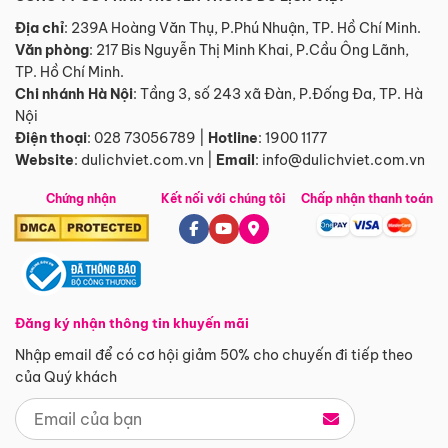
Địa chỉ
: 239A Hoàng Văn Thụ, P.Phú Nhuận, TP. Hồ Chí Minh.
Văn phòng
:
217 Bis Nguyễn Thị Minh Khai, P.Cầu Ông Lãnh,
TP. Hồ Chí Minh.
Chi nhánh Hà Nội
:
Tầng 3, số 243 xã Đàn, P.Đống Đa, TP. Hà
Nội
Điện thoại
:
028 73056789
|
Hotline
:
1900 1177
Website
:
dulichviet.com.vn
|
Email
:
info@dulichviet.com.vn
Chứng nhận
Kết nối với chúng tôi
Chấp nhận thanh toán
Đăng ký nhận thông tin khuyến mãi
Nhập email để có cơ hội giảm 50% cho chuyến đi tiếp theo
của Quý khách