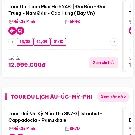
Tour Đài Loan Mùa Hè 5N4Đ | Đài Bắc - Đài
To
Trung - Nam Đầu - Cao Hùng ( Bay Vn)
Tr
Hồ Chí Minh
5N4Đ
13/08
12/09
01/10
Giá từ:
Giá
Xem chi tiết
12.999.000đ
1
TOUR DU LỊCH ÂU-ÚC-MỸ-PHI
Xem tất cả
Điểm nổi bật
Tour Thổ Nhĩ Kỳ Mùa Thu 8N7Đ | Istanbul -
To
Cappadocia - Pamukkale
Đế
Hồ Chí Minh
8N7Đ