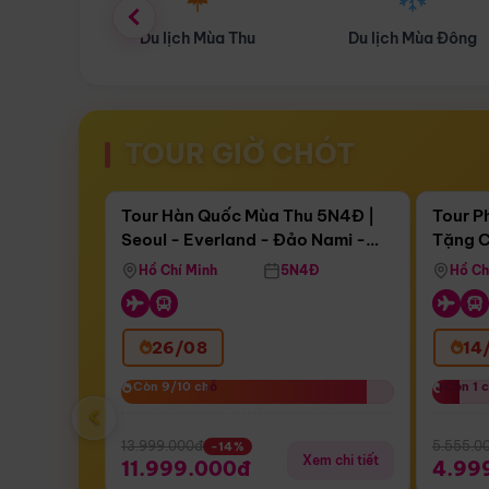
ùa Thu
Du lịch Mùa Đông
Combo Du lịch
TOUR GIỜ CHÓT
Điểm nổi bật
Còn
17 ngày 06:58:19
Còn
05 
Tour Hàn Quốc Mùa Thu 5N4Đ |
Tour P
Seoul - Everland - Đảo Nami -
Tặng C
Bay Sun Phuquoc Airways
Tặng C
Tháp Namsan (Bay Sun Phuquoc
Hôn - 
Hồ Chí Minh
5N4Đ
Hồ Ch
Airways)
26/08
14
Còn 9/10 chỗ
Còn 9/10 chỗ
Còn 1 
Còn 1 
‹
13.999.000đ
5.555.0
-14%
Xem chi tiết
11.999.000đ
4.99