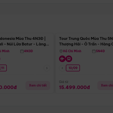
Điểm nổi bật
Điểm nổi
ndonesia Mùa Thu 4N3Đ |
Tour Trung Quôc Mùa Thu 5N
li - Núi Lửa Batur - Làng
Thượng Hải - Ô Trấn - Hàng
puran
(Tour Không Shopping)
í Minh
4N3Đ
Hồ Chí Minh
5N4Đ
/11
10/09
Giá từ:
Xem chi tiết
Xem chi 
90.000đ
15.499.000đ