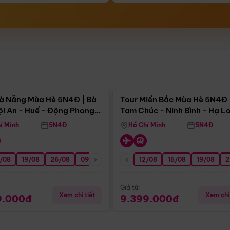
Điểm nổi bật
Điểm nổi
à Nẵng Mùa Hè 5N4Đ | Bà
Tour Miền Bắc Mùa Hè 5N4Đ 
ội An - Huế - Động Phong
Tam Chúc - Ninh Bình - Hạ L
í Minh
5N4Đ
Hồ Chí Minh
5N4Đ
/08
3/09
19/08
20/09
26/08
27/09
09/09
16/09
12/08
23/09
15/08
30/09
19/08
07/10
2
Giá từ:
Xem chi tiết
Xem chi 
9.000đ
9.399.000đ