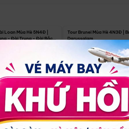
Điểm nổi bật
Điểm nổi
ài Loan Mùa Hè 5N4Đ |
Tour Brunei Mùa Hè 4N3Đ | B
ng - Đài Trung - Đài Bắc
Darussalam
j)
í Minh
5N4Đ
Hồ Chí Minh
4N3Đ
4/09
18/09
30/08
17/09
24/09
Giá từ:
Xem chi tiết
Xem chi 
90.000đ
14.499.000đ