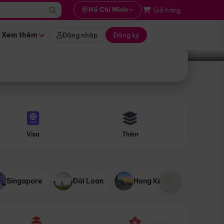
i hành
Hồ Chí Minh
Giỏ hàng
Tìm tour
tháng nào
Xem thêm
Đăng nhập
Đăng ký
Visa
Thêm
Singapore
Đài Loan
Hong Kong
Mỹ