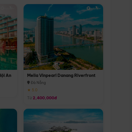
Hội An
Melia Vinpearl Danang Riverfront
Đà Nẵng
★ 5.0
Từ
2,400,000đ