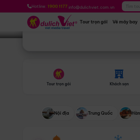
Bạn muốn đi đâu?
*
Hotline:
1900 1177
info@dulichviet.com.vn
Tour trọn gói
Vé máy bay
Tour trọn gói
Khách sạn
Nội địa
Trung Quốc
Hàn