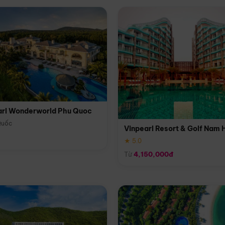
arl Wonderworld Phu Quoc
Quốc
Vinpearl Resort & Golf Nam 
★ 5.0
Từ
4,150,000đ