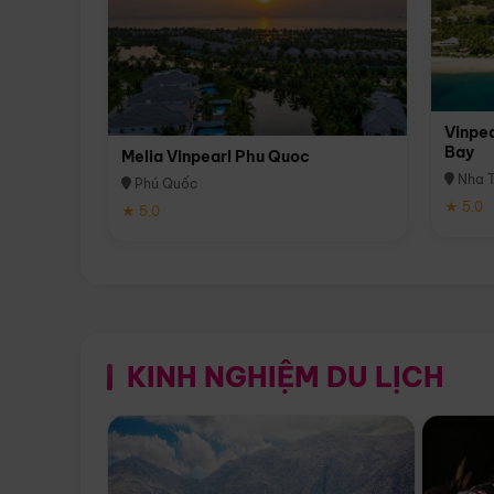
Vinpea
Bay
Melia Vinpearl Phu Quoc
Nha T
Phú Quốc
★ 5.0
★ 5.0
KINH NGHIỆM DU LỊCH