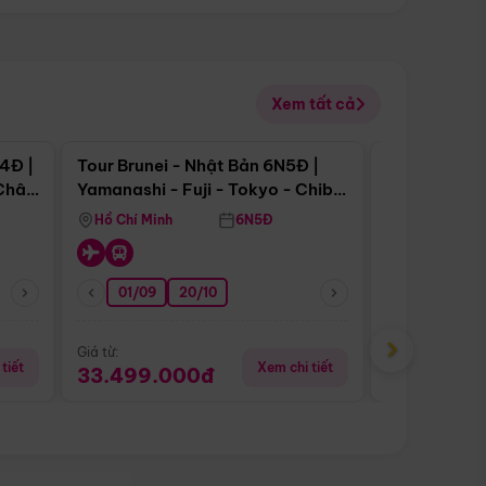
Xem tất cả
 bật
Điểm nổi bật
4Đ |
Tour Brunei - Nhật Bản 6N5Đ |
Tour Campu
 Châu
Yamanashi - Fuji - Tokyo - Chiba
Siem Reap -
- Freeday
Hồ Chí Minh
6N5Đ
Hồ Chí Minh
01/09
20/10
20/08
›
Giá từ:
Giá từ:
tiết
Xem chi tiết
33.499.000đ
5.650.00