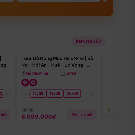
Xem tất cả
 bật
Điểm nổi bật
|
Tour Đà Nẵng Mùa Hè 5N4Đ | Bà
Tour Đà Nẵn
ong
Nà - Hội An - Huế - La Vang -
Nà - Hội An
Động Thiên Đường
Nha
Hồ Chí Minh
5N4Đ
Hồ Chí Minh
2/08
26/08
05/09
12/08
19/08
09/09
26/08
12/09
13/08
›
Giá từ:
Giá từ:
tiết
Xem chi tiết
8.099.000đ
6.899.00