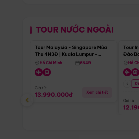
TOUR NƯỚC NGOÀI
Điểm nổi bật
Tour Malaysia - Singapore Mùa
Tour I
Thu 4N3Đ | Kuala Lumpur -
Đảo Ba
Malacca - Johor Baru -
Pengli
Hồ Chí Minh
5N4Đ
Hồ Ch
Singapore
07
Giá từ:
Xem chi tiết
13.990.000đ
‹
Giá từ:
12.1