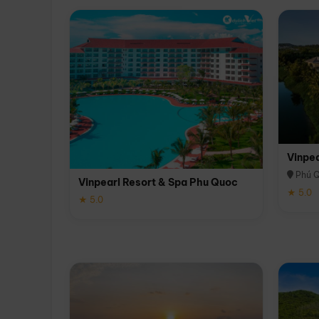
Vinpe
Phú 
Vinpearl Resort & Spa Phu Quoc
★ 5.0
★ 5.0