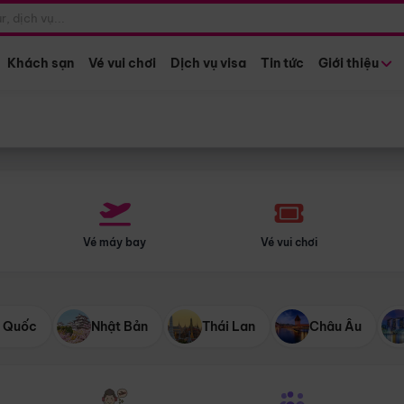
Điểm khởi hành
Tháng khở
Hồ Chí Minh
Bất kỳ 
Khách sạn
Vé vui chơi
Dịch vụ visa
Tin tức
Giới thiệu
Vé máy bay
Vé vui chơi
 Quốc
Nhật Bản
Thái Lan
Châu Âu