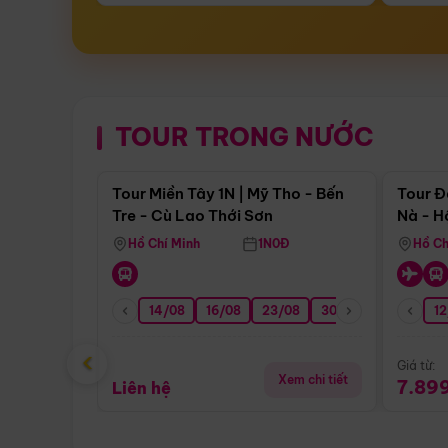
TOUR TRONG NƯỚC
Điểm nổi bật
Tour Miền Tây 1N | Mỹ Tho - Bến
Tour Đ
Tre - Cù Lao Thới Sơn
Nà - H
Nha
Hồ Chí Minh
1N0Đ
Hồ Ch
14/08
16/08
23/08
30/08
06/09
12
1
‹
Giá từ:
Xem chi tiết
7.89
Liên hệ