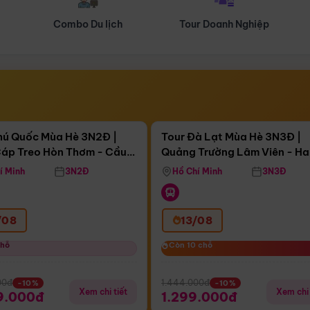
Tour Doanh Nghiệp
Du lịch Hành Hương
Điểm nổi bật
Điểm nổi
ngày 06:58:19
Còn
04 ngày 06:58:19
hú Quốc Mùa Hè 3N2Đ |
Tour Đà Lạt Mùa Hè 3N3Đ |
áp Treo Hòn Thơm - Cầu
Quảng Trường Lâm Viên - H
áp Treo Hòn Thơm
Công Viên Nước Aquatopia
Hill - Puppy Farm
í Minh
3N2Đ
Hồ Chí Minh
3N3Đ
/08
13/08
chỗ
chỗ
Còn 10 chỗ
Còn 10 chỗ
00đ
1.444.000đ
-10%
-10%
Xem chi tiết
Xem chi 
9.000đ
1.299.000đ