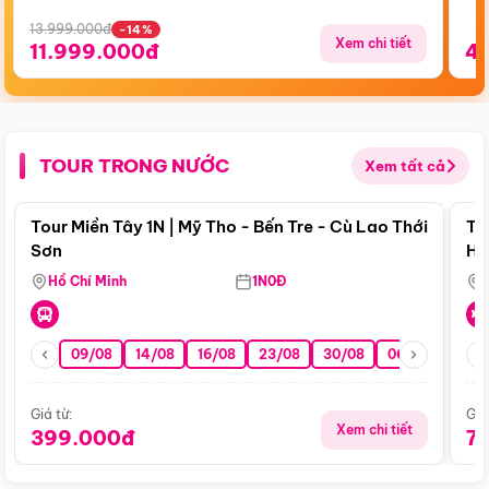
13.999.000đ
-14%
Xem chi tiết
11.999.000đ
4
TOUR TRONG NƯỚC
Xem tất cả
Điểm nổi bật
Tour Miền Tây 1N | Mỹ Tho - Bến Tre - Cù Lao Thới
To
Sơn
Hu
Hồ Chí Minh
1N0Đ
09/08
14/08
16/08
23/08
30/08
06/09
13/0
Giá từ:
Giá
Xem chi tiết
399.000đ
7