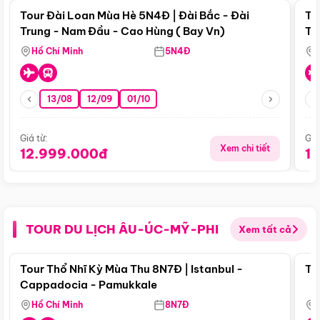
Tour Đài Loan Mùa Hè 5N4Đ | Đài Bắc - Đài
To
Trung - Nam Đầu - Cao Hùng ( Bay Vn)
Tr
Hồ Chí Minh
5N4Đ
13/08
12/09
01/10
Giá từ:
Giá
Xem chi tiết
12.999.000đ
1
TOUR DU LỊCH ÂU-ÚC-MỸ-PHI
Xem tất cả
Điểm nổi bật
Tour Thổ Nhĩ Kỳ Mùa Thu 8N7Đ | Istanbul -
To
Cappadocia - Pamukkale
Hồ Chí Minh
8N7Đ