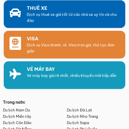
THUÊ XE
Dịch vụ thuê xe giá tốt từ các nhà xe uy tín và chu
đáo
VISA
Dịch vụ Visa nhanh, rẻ. Visa trọn gói, thủ tục đơn
giản
VÉ MÁY BAY
Vé máy bay giá rẻ nhất, nhiều khuyến mãi hấp dẫn
Trong nước
Du lịch Nam Du
Du lịch Đà Lạt
Du lịch Miền tây
Du lịch Nha Trang
Du lịch Côn Đảo
Du lịch Sapa