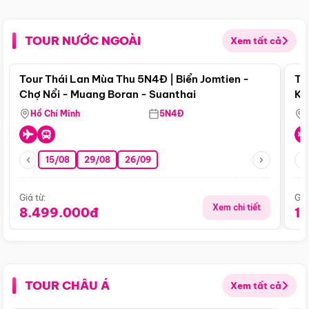
TOUR NƯỚC NGOÀI
Xem tất cả
Điểm nổi bật
Tour Thái Lan Mùa Thu 5N4Đ | Biển Jomtien -
To
Chợ Nổi - Muang Boran - Suanthai
Ku
Si
Hồ Chí Minh
5N4Đ
15/08
29/08
26/09
Giá từ:
Giá
Xem chi tiết
8.499.000đ
1
TOUR CHÂU Á
Xem tất cả
Điểm nổi bật