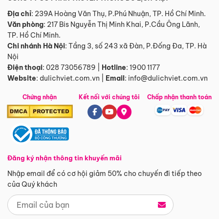
Địa chỉ
: 239A Hoàng Văn Thụ, P.Phú Nhuận, TP. Hồ Chí Minh.
Văn phòng
:
217 Bis Nguyễn Thị Minh Khai, P.Cầu Ông Lãnh,
TP. Hồ Chí Minh.
Chi nhánh Hà Nội
:
Tầng 3, số 243 xã Đàn, P.Đống Đa, TP. Hà
Nội
Điện thoại
:
028 73056789
|
Hotline
:
1900 1177
Website
:
dulichviet.com.vn
|
Email
:
info@dulichviet.com.vn
Chứng nhận
Kết nối với chúng tôi
Chấp nhận thanh toán
Đăng ký nhận thông tin khuyến mãi
Nhập email để có cơ hội giảm 50% cho chuyến đi tiếp theo
của Quý khách