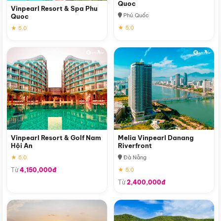
Quoc
Vinpearl Resort & Spa Phu
Phú Quốc
Quoc
★ 5.0
★ 5.0
Vinpearl Resort & Golf Nam
Melia Vinpearl Danang
Hội An
Riverfront
★ 5.0
Đà Nẵng
Từ
4,150,000đ
★ 5.0
Từ
2,400,000đ