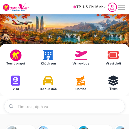
TP. Hồ Chí Minh
Tour trọn gói
Khách sạn
Vé máy bay
Vé vui chơi
Thêm
Visa
Xe đưa đón
Combo