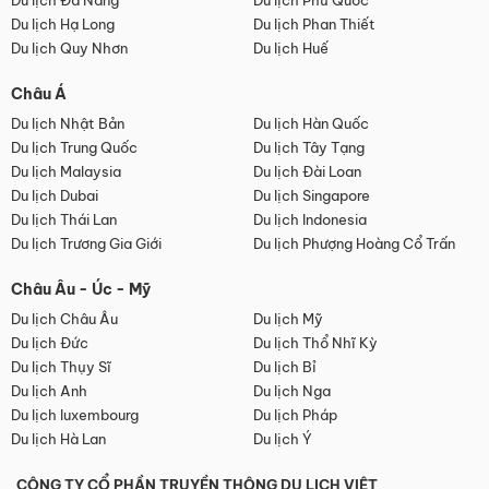
Du lịch Đà Nẵng
Du lịch Phú Quốc
Du lịch Hạ Long
Du lịch Phan Thiết
Du lịch Quy Nhơn
Du lịch Huế
Châu Á
Du lịch Nhật Bản
Du lịch Hàn Quốc
Du lịch Trung Quốc
Du lịch Tây Tạng
Du lịch Malaysia
Du lịch Đài Loan
Du lịch Dubai
Du lịch Singapore
Du lịch Thái Lan
Du lịch Indonesia
Du lịch Trương Gia Giới
Du lịch Phượng Hoàng Cổ Trấn
Châu Âu - Úc - Mỹ
Du lịch Châu Âu
Du lịch Mỹ
Du lịch Đức
Du lịch Thổ Nhĩ Kỳ
Du lịch Thụy Sĩ
Du lịch Bỉ
Du lịch Anh
Du lịch Nga
Du lịch luxembourg
Du lịch Pháp
Du lịch Hà Lan
Du lịch Ý
CÔNG TY CỔ PHẦN TRUYỀN THÔNG DU LỊCH VIỆT