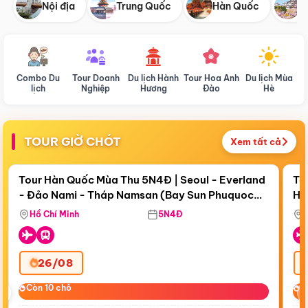
Nội địa
Trung Quốc
Hàn Quốc
N
Combo Du
Tour Doanh
Du lịch Hành
Tour Hoa Anh
Du lịch Mùa
D
lịch
Nghiệp
Hương
Đào
Hè
TOUR GIỜ CHÓT
Xem tất cả
Điểm nổi bật
Còn
19 ngày 14:50:58
Cò
Tour Hàn Quốc Mùa Thu 5N4Đ | Seoul - Everland
To
- Đảo Nami - Tháp Namsan (Bay Sun Phuquoc
Hò
Tặ
Airways)
Aq
Hồ Chí Minh
5N4Đ
26/08
‹
Còn 10 chỗ
Còn 10 chỗ
C
C