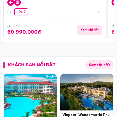
10/12
Giá từ:
Giá
Xem chi tiết
60.990.000đ
6
KHÁCH SẠN NỔI BẬT
Xem tất cả
Vinpearl Wonderworld Phu