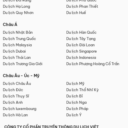
Du lịch Đà Nẵng
Du lịch Phú Quốc
Du lịch Hạ Long
Du lịch Phan Thiết
Du lịch Quy Nhơn
Du lịch Huế
Châu Á
Du lịch Nhật Bản
Du lịch Hàn Quốc
Du lịch Trung Quốc
Du lịch Tây Tạng
Du lịch Malaysia
Du lịch Đài Loan
Du lịch Dubai
Du lịch Singapore
Du lịch Thái Lan
Du lịch Indonesia
Du lịch Trương Gia Giới
Du lịch Phượng Hoàng Cổ Trấn
Châu Âu - Úc - Mỹ
Du lịch Châu Âu
Du lịch Mỹ
Du lịch Đức
Du lịch Thổ Nhĩ Kỳ
Du lịch Thụy Sĩ
Du lịch Bỉ
Du lịch Anh
Du lịch Nga
Du lịch luxembourg
Du lịch Pháp
Du lịch Hà Lan
Du lịch Ý
CÔNG TY CỔ PHẦN TRUYỀN THÔNG DU LỊCH VIỆT