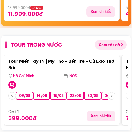
13.999.000đ
5.5
-14%
Xem chi tiết
11.999.000đ
4
TOUR TRONG NƯỚC
Xem tất cả
Điểm nổi bật
Tour Miền Tây 1N | Mỹ Tho - Bến Tre - Cù Lao Thới
To
Sơn
Hu
Hồ Chí Minh
1N0Đ
09/08
14/08
16/08
23/08
30/08
06/09
13/0
Giá từ:
Giá
Xem chi tiết
399.000đ
7