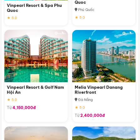
Quoc
Vinpearl Resort & Spa Phu
Phú Quốc
Quoc
★ 5.0
★ 5.0
Vinpearl Resort & Golf Nam
Melia Vinpearl Danang
Hội An
Riverfront
★ 5.0
Đà Nẵng
Từ
4,150,000đ
★ 5.0
Từ
2,400,000đ