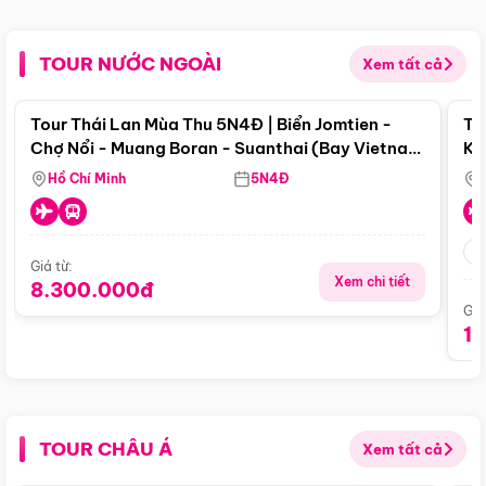
TOUR NƯỚC NGOÀI
Xem tất cả
Điểm nổi bật
Tour Thái Lan Mùa Thu 5N4Đ | Biển Jomtien -
To
Chợ Nổi - Muang Boran - Suanthai (Bay Vietnam
Ku
Airlines)
Si
Hồ Chí Minh
5N4Đ
Giá từ:
Xem chi tiết
8.300.000đ
Giá
1
TOUR CHÂU Á
Xem tất cả
Điểm nổi bật