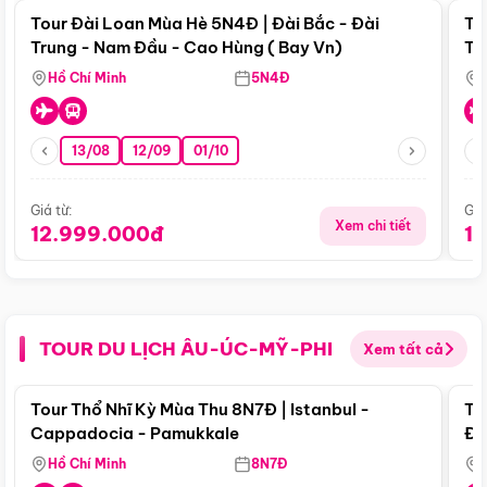
Tour Đài Loan Mùa Hè 5N4Đ | Đài Bắc - Đài
To
Trung - Nam Đầu - Cao Hùng ( Bay Vn)
Tr
Hồ Chí Minh
5N4Đ
13/08
12/09
01/10
Giá từ:
Giá
Xem chi tiết
12.999.000đ
1
TOUR DU LỊCH ÂU-ÚC-MỸ-PHI
Xem tất cả
Điểm nổi bật
Tour Thổ Nhĩ Kỳ Mùa Thu 8N7Đ | Istanbul -
To
Cappadocia - Pamukkale
Đế
Hồ Chí Minh
8N7Đ