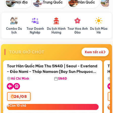
Nội địa
Trung Quốc
Hàn Quốc
N
Combo Du
Tour Doanh
Du lịch Hành
Tour Hoa Anh
Du lịch Mùa
D
lịch
Nghiệp
Hương
Đào
Hè
TOUR GIỜ CHÓT
Xem tất cả
Điểm nổi bật
Còn
18 ngày 09:23:09
Cò
Tour Hàn Quốc Mùa Thu 5N4Đ | Seoul - Everland
To
- Đảo Nami - Tháp Namsan (Bay Sun Phuquoc
Hò
Bay Sun Phuquoc Airways
Tặ
Airways)
Aq
Hồ Chí Minh
5N4Đ
26/08
‹
Còn 10 chỗ
Còn 10 chỗ
C
C