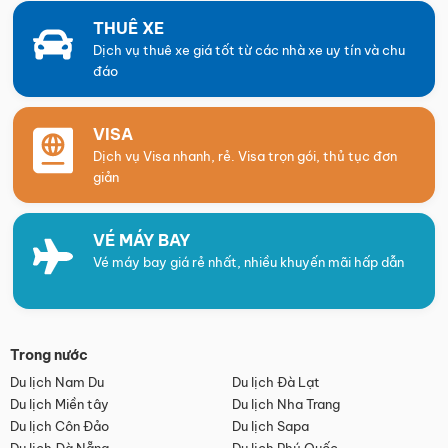
THUÊ XE
Dịch vụ thuê xe giá tốt từ các nhà xe uy tín và chu
đáo
VISA
Dịch vụ Visa nhanh, rẻ. Visa trọn gói, thủ tục đơn
giản
VÉ MÁY BAY
Vé máy bay giá rẻ nhất, nhiều khuyến mãi hấp dẫn
Trong nước
Du lịch Nam Du
Du lịch Đà Lạt
Du lịch Miền tây
Du lịch Nha Trang
Du lịch Côn Đảo
Du lịch Sapa