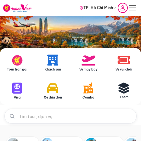
TP. Hồ Chí Minh
Tour trọn gói
Khách sạn
Vé máy bay
Vé vui chơi
Thêm
Visa
Xe đưa đón
Combo