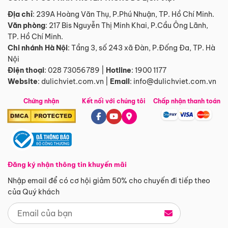
Địa chỉ
: 239A Hoàng Văn Thụ, P.Phú Nhuận, TP. Hồ Chí Minh.
Văn phòng
:
217 Bis Nguyễn Thị Minh Khai, P.Cầu Ông Lãnh,
TP. Hồ Chí Minh.
Chi nhánh Hà Nội
:
Tầng 3, số 243 xã Đàn, P.Đống Đa, TP. Hà
Nội
Điện thoại
:
028 73056789
|
Hotline
:
1900 1177
Website
:
dulichviet.com.vn
|
Email
:
info@dulichviet.com.vn
Chứng nhận
Kết nối với chúng tôi
Chấp nhận thanh toán
Đăng ký nhận thông tin khuyến mãi
Nhập email để có cơ hội giảm 50% cho chuyến đi tiếp theo
của Quý khách