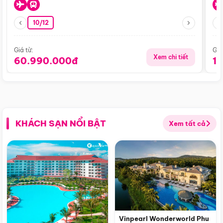
10/12
Giá từ:
Giá
Xem chi tiết
60.990.000đ
1
KHÁCH SẠN NỔI BẬT
Xem tất cả
Vinpearl Wonderworld Phu