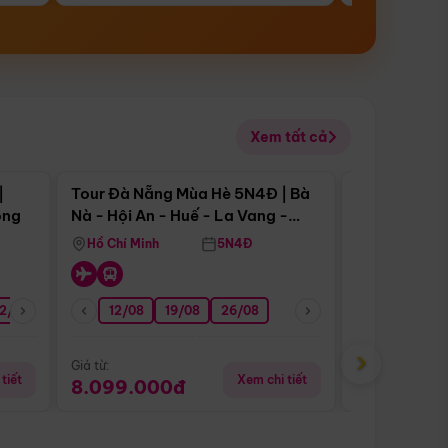
Xem tất cả
 bật
Điểm nổi bật
|
Tour Đà Nẵng Mùa Hè 5N4Đ | Bà
Tour Đà Nẵn
ong
Nà - Hội An - Huế - La Vang -
Nà - Hội An
Động Thiên Đường
Nha
Hồ Chí Minh
5N4Đ
Hồ Chí Minh
2/08
26/08
05/09
12/08
19/08
09/09
26/08
12/09
13/08
›
Giá từ:
Giá từ:
tiết
Xem chi tiết
8.099.000đ
6.899.00