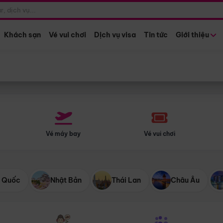
Điểm khởi hành
Tháng khở
Hồ Chí Minh
Bất kỳ 
Khách sạn
Vé vui chơi
Dịch vụ visa
Tin tức
Giới thiệu
Vé máy bay
Vé vui chơi
 Quốc
Nhật Bản
Thái Lan
Châu Âu