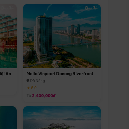
Hội An
Melia Vinpearl Danang Riverfront
Đà Nẵng
★ 5.0
Từ
2,400,000đ