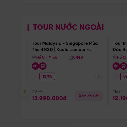
TOUR NƯỚC NGOÀI
Điểm nổi bật
Tour Malaysia - Singapore Mùa
Tour I
Thu 4N3Đ | Kuala Lumpur -
Đảo Ba
Malacca - Johor Baru -
Pengli
Hồ Chí Minh
5N4Đ
Hồ Ch
Singapore
13/08
07
‹
Giá từ:
Giá từ:
Xem chi tiết
13.990.000đ
12.1