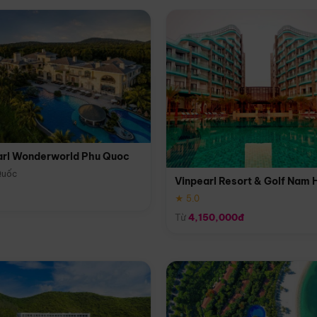
arl Wonderworld Phu Quoc
Quốc
Vinpearl Resort & Golf Nam 
★ 5.0
Từ
4,150,000đ