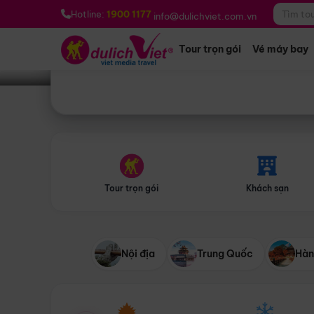
Bạn muốn đi đâu?
*
Hotline:
1900 1177
info@dulichviet.com.vn
Tour trọn gói
Vé máy bay
Tour trọn gói
Khách sạn
Nội địa
Trung Quốc
Hàn