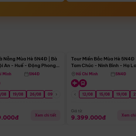
Điểm nổi bật
Điểm nổi
à Nẵng Mùa Hè 5N4Đ | Bà
Tour Miền Bắc Mùa Hè 5N4Đ 
ội An - Huế - Động Phong
Tam Chúc - Ninh Bình - Hạ L
í Minh
5N4Đ
Hồ Chí Minh
5N4Đ
/08
3/09
19/08
20/09
26/08
27/09
09/09
16/09
12/08
23/09
15/08
30/09
19/08
07/10
2
Giá từ:
Xem chi tiết
Xem chi 
9.000đ
9.399.000đ