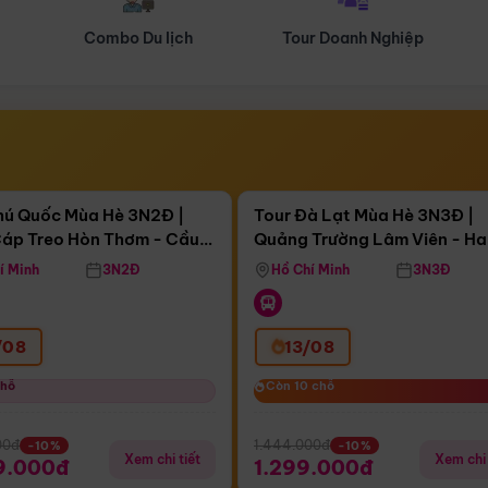
Tour Doanh Nghiệp
Du lịch Hành Hương
Điểm nổi bật
Điểm nổi
ngày 13:58:56
Còn
04 ngày 13:58:56
hú Quốc Mùa Hè 3N2Đ |
Tour Đà Lạt Mùa Hè 3N3Đ |
áp Treo Hòn Thơm - Cầu
Quảng Trường Lâm Viên - H
áp Treo Hòn Thơm
Công Viên Nước Aquatopia
Hill - Puppy Farm
í Minh
3N2Đ
Hồ Chí Minh
3N3Đ
/08
13/08
chỗ
chỗ
Còn 10 chỗ
Còn 10 chỗ
00đ
1.444.000đ
-10%
-10%
Xem chi tiết
Xem chi 
9.000đ
1.299.000đ