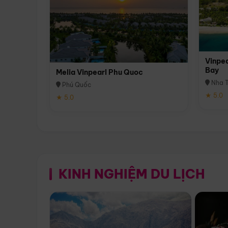
Vinpea
Bay
Melia Vinpearl Phu Quoc
Nha T
Phú Quốc
★ 5.0
★ 5.0
KINH NGHIỆM DU LỊCH