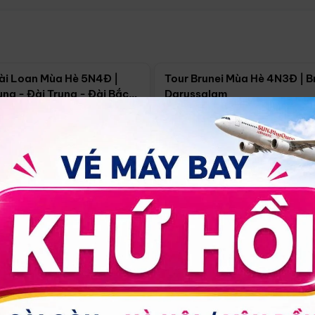
Điểm nổi bật
Điểm nổi
ài Loan Mùa Hè 5N4Đ |
Tour Brunei Mùa Hè 4N3Đ | B
ng - Đài Trung - Đài Bắc
Darussalam
j)
í Minh
5N4Đ
Hồ Chí Minh
4N3Đ
4/09
18/09
30/08
17/09
24/09
Giá từ:
Xem chi tiết
Xem chi 
90.000đ
14.499.000đ