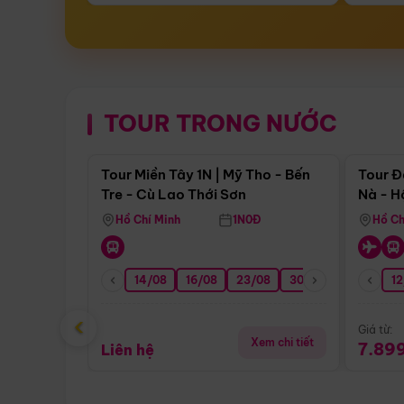
TOUR TRONG NƯỚC
Điểm nổi bật
Tour Miền Tây 1N | Mỹ Tho - Bến
Tour Đ
Tre - Cù Lao Thới Sơn
Nà - H
Nha
Hồ Chí Minh
1N0Đ
Hồ Ch
14/08
16/08
23/08
30/08
06/09
12
1
‹
Giá từ:
Xem chi tiết
7.89
Liên hệ