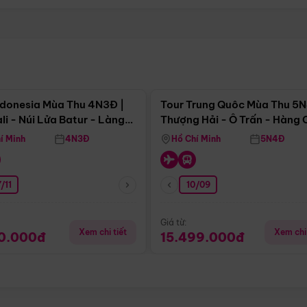
Điểm nổi bật
Điểm nổi
ndonesia Mùa Thu 4N3Đ |
Tour Trung Quôc Mùa Thu 5N
li - Núi Lửa Batur - Làng
Thượng Hải - Ô Trấn - Hàng
puran
(Tour Không Shopping)
í Minh
4N3Đ
Hồ Chí Minh
5N4Đ
/11
10/09
Giá từ:
Xem chi tiết
Xem chi 
90.000đ
15.499.000đ