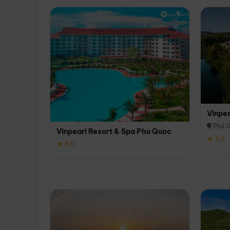
Vinpe
Phú 
Vinpearl Resort & Spa Phu Quoc
★ 5.0
★ 5.0