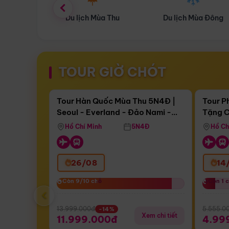
ùa Thu
Du lịch Mùa Đông
Combo Du lịch
TOUR GIỜ CHÓT
Điểm nổi bật
Còn
17 ngày 13:58:56
Còn
05 
Tour Hàn Quốc Mùa Thu 5N4Đ |
Tour P
Seoul - Everland - Đảo Nami -
Tặng C
Bay Sun Phuquoc Airways
Tặng C
Tháp Namsan (Bay Sun Phuquoc
Hôn - 
Hồ Chí Minh
5N4Đ
Hồ Ch
Airways)
26/08
14
Còn 9/10 chỗ
Còn 9/10 chỗ
Còn 1 
Còn 1 
‹
13.999.000đ
5.555.0
-14%
Xem chi tiết
11.999.000đ
4.99