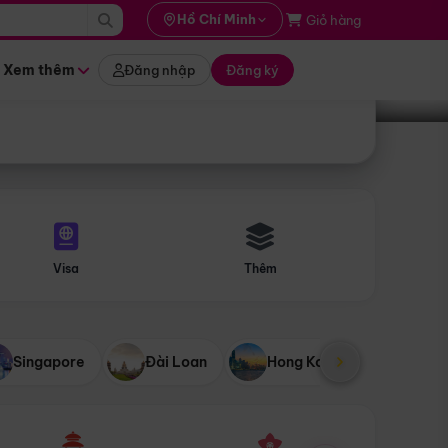
i hành
Hồ Chí Minh
Giỏ hàng
Tìm tour
tháng nào
Xem thêm
Đăng nhập
Đăng ký
Visa
Thêm
Singapore
Đài Loan
Hong Kong
Mỹ