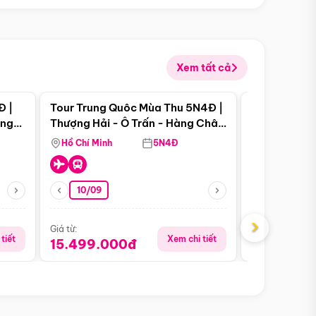
Xem tất cả
 bật
Điểm nổi bật
Đ |
Tour Trung Quôc Mùa Thu 5N4Đ |
Tour Trung
àng
Thượng Hải - Ô Trấn - Hàng Châu
| Thành Đô 
(Tour Không Shopping)
Viên Gấu Tr
Hồ Chí Minh
5N4Đ
Hồ Chí Minh
10/09
21/08
›
Giá từ:
Giá từ:
tiết
Xem chi tiết
15.499.000đ
16.999.0