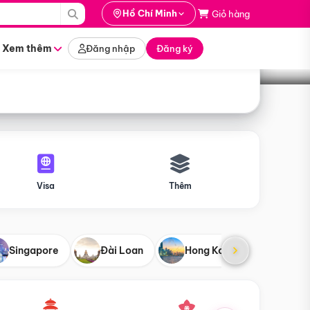
i hành
Hồ Chí Minh
Giỏ hàng
Tìm tour
tháng nào
Xem thêm
Đăng nhập
Đăng ký
Visa
Thêm
Singapore
Đài Loan
Hong Kong
Mỹ