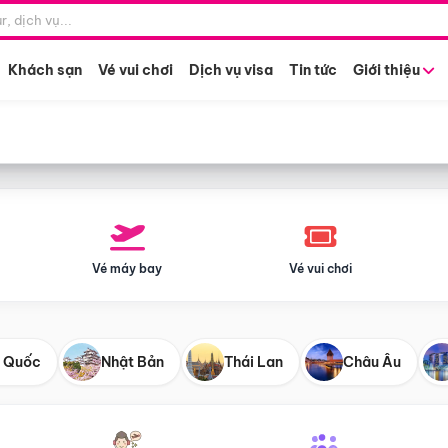
Điểm khởi hành
Tháng khở
Hồ Chí Minh
Bất kỳ 
Khách sạn
Vé vui chơi
Dịch vụ visa
Tin tức
Giới thiệu
Vé máy bay
Vé vui chơi
 Quốc
Nhật Bản
Thái Lan
Châu Âu