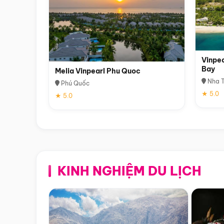
Vinpea
Bay
Melia Vinpearl Phu Quoc
Nha T
Phú Quốc
★ 5.0
★ 5.0
KINH NGHIỆM DU LỊCH