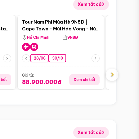
Xem tất cả
 bật
Điểm nổi bật
Tour Nam Phi Mùa Hè 9N8Đ |
Tour Mỹ Mùa
star
Cape Town - Mũi Hảo Vọng - Núi
Hoa Kỳ - Me
Bàn - Johannesburg - Pretoria -
Hồ Chí Minh
9N8Đ
Hồ Chí Minh
Safari - Lodge
28/08
30/10
29/08
›
Giá từ:
Giá từ:
tiết
Xem chi tiết
88.900.000đ
59.900.
Xem tất cả