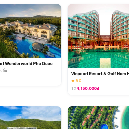
arl Wonderworld Phu Quoc
Quốc
Vinpearl Resort & Golf Nam 
★ 5.0
Từ
4,150,000đ