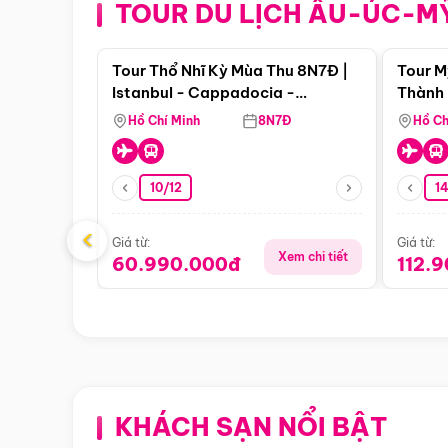
TOUR DU LỊCH ÂU-ÚC-M
Điểm nổi bật
Tour Thổ Nhĩ Kỳ Mùa Thu 8N7Đ |
Tour M
Istanbul - Cappadocia -
Thành 
Pamukkale
Thiên 
Hồ Chí Minh
8N7Đ
Hồ Ch
10/12
1
‹
Giá từ:
Giá từ:
Xem chi tiết
60.990.000đ
112.
KHÁCH SẠN NỔI BẬT