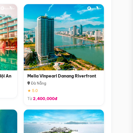
Hội An
Melia Vinpearl Danang Riverfront
Đà Nẵng
★ 5.0
Từ
2,400,000đ