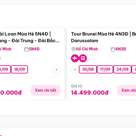
Điểm nổi bật
Điểm nổi
ài Loan Mùa Hè 5N4Đ |
Tour Brunei Mùa Hè 4N3Đ | B
ng - Đài Trung - Đài Bắc
Darussalam
j)
í Minh
5N4Đ
Hồ Chí Minh
4N3Đ
4/09
18/09
30/08
17/09
24/09
Giá từ:
Xem chi tiết
Xem chi 
90.000đ
14.499.000đ