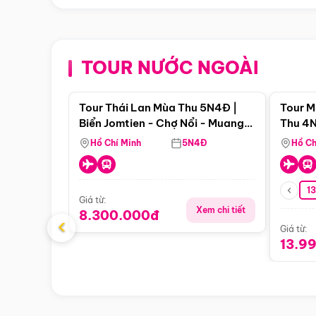
TOUR NƯỚC NGOÀI
Điểm nổi bật
Tour Thái Lan Mùa Thu 5N4Đ |
Tour M
Biển Jomtien - Chợ Nổi - Muang
Thu 4N
Boran - Suanthai (Bay Vietnam
Malacc
Hồ Chí Minh
5N4Đ
Hồ Ch
Airlines)
Singa
1
Giá từ:
Xem chi tiết
8.300.000đ
‹
Giá từ:
13.9