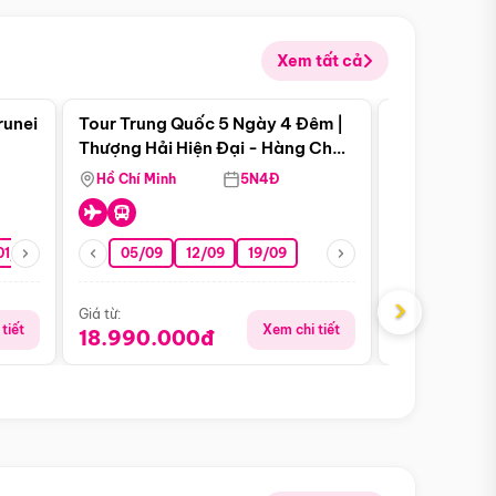
Xem tất cả
 bật
Điểm nổi bật
runei
Tour Trung Quốc 5 Ngày 4 Đêm |
Tour Trung 
Tour Hè
Thượng Hải Hiện Đại - Hàng Châu
Ân Thi - Trư
Nên Thơ - Ô Trấn Cổ Kính
Hồ Chí Minh
5N4Đ
Hồ Chí Minh
01/10
15/10
29/10
05/09
12/09
19/09
16/08
›
Giá từ:
Giá từ:
tiết
Xem chi tiết
18.990.000đ
16.990.0