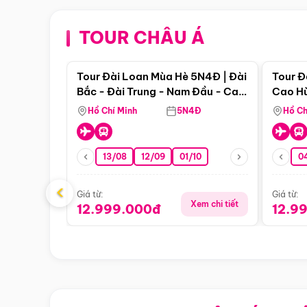
TOUR CHÂU Á
Điểm nổi bật
Tour Đài Loan Mùa Hè 5N4Đ | Đài
Tour Đ
Bắc - Đài Trung - Nam Đầu - Cao
Cao Hù
Hùng ( Bay Vn)
(Bay V
Hồ Chí Minh
5N4Đ
Hồ Ch
13/08
12/09
01/10
0
‹
Giá từ:
Giá từ:
Xem chi tiết
12.999.000đ
12.9