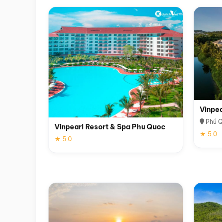
Vinpe
Phú 
Vinpearl Resort & Spa Phu Quoc
★ 5.0
★ 5.0