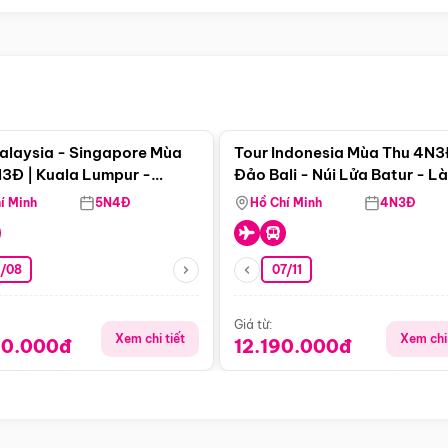
Điểm nổi bật
Điểm nổi
alaysia - Singapore Mùa
Tour Indonesia Mùa Thu 4N3
3Đ | Kuala Lumpur -
Đảo Bali - Núi Lửa Batur - L
a - Johor Baru -
Penglipuran
í Minh
5N4Đ
Hồ Chí Minh
4N3Đ
pore
3/08
07/11
Giá từ:
Xem chi tiết
Xem chi 
90.000đ
12.190.000đ