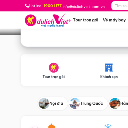
Bạn muốn đi đâu?
*
Hotline:
1900 1177
info@dulichviet.com.vn
Tour trọn gói
Vé máy bay
Tour trọn gói
Khách sạn
Nội địa
Trung Quốc
Hàn