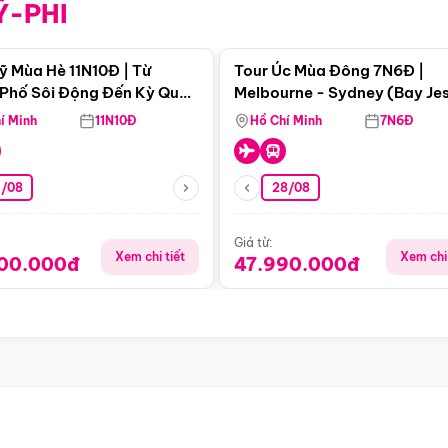
Ỹ-PHI
Điểm nổi bật
Điểm nổi
ỹ Mùa Hè 11N10Đ | Từ
Tour Úc Mùa Đông 7N6Đ |
Phố Sôi Động Đến Kỳ Quan
Melbourne - Sydney (Bay Je
Nhiên Mỹ
Airways)
í Minh
11N10Đ
Hồ Chí Minh
7N6Đ
4/08
28/08
Giá từ:
Xem chi tiết
Xem chi 
900.000đ
47.990.000đ