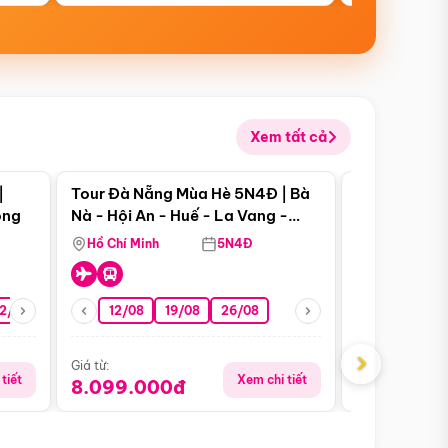
Xem tất cả
 bật
Điểm nổi bật
|
Tour Đà Nẵng Mùa Hè 5N4Đ | Bà
Tour Đà Nẵn
ong
Nà - Hội An - Huế - La Vang -
Nà - Hội An
Động Thiên Đường
Nha
Hồ Chí Minh
5N4Đ
Hồ Chí Minh
2/08
26/08
05/09
12/08
19/08
09/09
26/08
12/09
13/08
›
Giá từ:
Giá từ:
tiết
Xem chi tiết
8.099.000đ
6.899.00