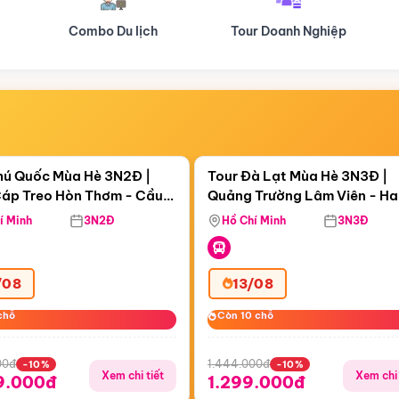
Tour Doanh Nghiệp
Du lịch Hành Hương
Điểm nổi bật
Điểm nổi
ngày 14:04:23
Còn
05 ngày 14:04:23
hú Quốc Mùa Hè 3N2Đ |
Tour Đà Lạt Mùa Hè 3N3Đ |
áp Treo Hòn Thơm - Cầu
Quảng Trường Lâm Viên - H
áp Treo Hòn Thơm
Công Viên Nước Aquatopia
Hill - Puppy Farm
í Minh
3N2Đ
Hồ Chí Minh
3N3Đ
/08
13/08
chỗ
chỗ
Còn 10 chỗ
Còn 10 chỗ
00đ
1.444.000đ
-10%
-10%
Xem chi tiết
Xem chi 
9.000đ
1.299.000đ