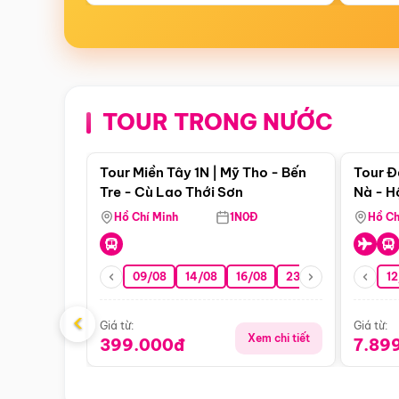
TOUR TRONG NƯỚC
Điểm nổi bật
Tour Miền Tây 1N | Mỹ Tho - Bến
Tour Đ
Tre - Cù Lao Thới Sơn
Nà - H
Nha
Hồ Chí Minh
1N0Đ
Hồ Ch
09/08
14/08
16/08
23/08
30/08
12
0
‹
Giá từ:
Giá từ:
Xem chi tiết
399.000đ
7.89