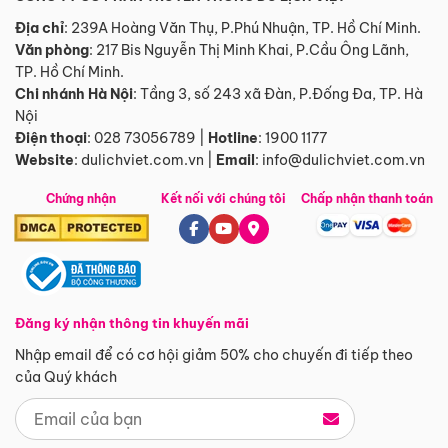
Địa chỉ
: 239A Hoàng Văn Thụ, P.Phú Nhuận, TP. Hồ Chí Minh.
Văn phòng
:
217 Bis Nguyễn Thị Minh Khai, P.Cầu Ông Lãnh,
TP. Hồ Chí Minh.
Chi nhánh Hà Nội
:
Tầng 3, số 243 xã Đàn, P.Đống Đa, TP. Hà
Nội
Điện thoại
:
028 73056789
|
Hotline
:
1900 1177
Website
:
dulichviet.com.vn
|
Email
:
info@dulichviet.com.vn
Chứng nhận
Kết nối với chúng tôi
Chấp nhận thanh toán
Đăng ký nhận thông tin khuyến mãi
Nhập email để có cơ hội giảm 50% cho chuyến đi tiếp theo
của Quý khách