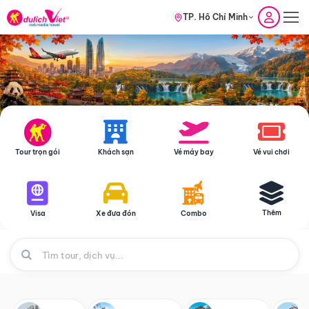
TP. Hồ Chí Minh
Tour trọn gói
Khách sạn
Vé máy bay
Vé vui chơi
Thêm
Visa
Xe đưa đón
Combo