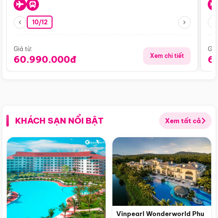
10/12
Giá từ:
Giá
Xem chi tiết
60.990.000đ
6
KHÁCH SẠN NỔI BẬT
Xem tất cả
Vinpearl Wonderworld Phu