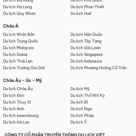
Du lịch Đà Nẵng
Du lịch Phú Quốc
Du lịch Hạ Long
Du lịch Phan Thiết
Du lịch Quy Nhơn
Du lịch Huế
Châu Á
Du lịch Nhật Bản
Du lịch Hàn Quốc
Du lịch Trung Quốc
Du lịch Tây Tạng
Du lịch Malaysia
Du lịch Đài Loan
Du lịch Dubai
Du lịch Singapore
Du lịch Thái Lan
Du lịch Indonesia
Du lịch Trương Gia Giới
Du lịch Phượng Hoàng Cổ Trấn
Châu Âu - Úc - Mỹ
Du lịch Châu Âu
Du lịch Mỹ
Du lịch Đức
Du lịch Thổ Nhĩ Kỳ
Du lịch Thụy Sĩ
Du lịch Bỉ
Du lịch Anh
Du lịch Nga
Du lịch luxembourg
Du lịch Pháp
Du lịch Hà Lan
Du lịch Ý
CÔNG TY CỔ PHẦN TRUYỀN THÔNG DU LỊCH VIỆT