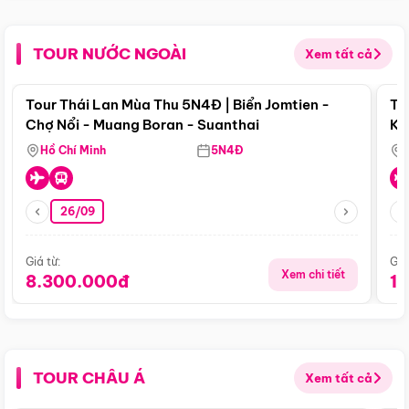
TOUR NƯỚC NGOÀI
Xem tất cả
Điểm nổi bật
Tour Thái Lan Mùa Thu 5N4Đ | Biển Jomtien -
To
Chợ Nổi - Muang Boran - Suanthai
Ku
Si
Hồ Chí Minh
5N4Đ
26/09
Giá từ:
Giá
Xem chi tiết
8.300.000đ
1
TOUR CHÂU Á
Xem tất cả
Điểm nổi bật