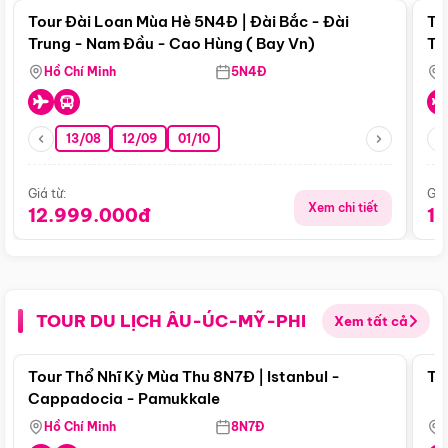
Tour Đài Loan Mùa Hè 5N4Đ | Đài Bắc - Đài
To
Trung - Nam Đầu - Cao Hùng ( Bay Vn)
Tr
Hồ Chí Minh
5N4Đ
13/08
12/09
01/10
Giá từ:
Giá
Xem chi tiết
12.999.000đ
1
TOUR DU LỊCH ÂU-ÚC-MỸ-PHI
Xem tất cả
Điểm nổi bật
Tour Thổ Nhĩ Kỳ Mùa Thu 8N7Đ | Istanbul -
To
Cappadocia - Pamukkale
Hồ Chí Minh
8N7Đ