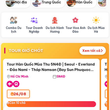
Nội địa
Trung Quốc
Hàn Quốc
N
Combo Du
Tour Doanh
Du lịch Hành
Tour Hoa Anh
Du lịch Mùa
D
lịch
Nghiệp
Hương
Đào
Hè
TOUR GIỜ CHÓT
Xem tất cả
Điểm nổi bật
Còn
18 ngày 21:41:09
Cò
Tour Hàn Quốc Mùa Thu 5N4Đ | Seoul - Everland
To
- Đảo Nami - Tháp Namsan (Bay Sun Phuquoc
Hò
Tặ
Airways)
Aq
Hồ Chí Minh
5N4Đ
26/08
‹
Còn 10 chỗ
Còn 10 chỗ
C
C