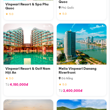
Quoc
Vinpearl Resort & Spa Phu
Phú Quốc
Quoc
★ 5.0
★ 5.0
Vinpearl Resort & Golf Nam
Melia Vinpearl Danang
Hội An
Riverfront
★ 5.0
Đà Nẵng
Từ
4,150,000đ
★ 5.0
Từ
2,400,000đ