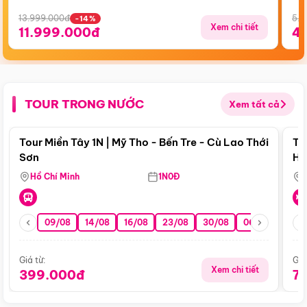
13.999.000đ
5.5
-14%
Xem chi tiết
11.999.000đ
4
TOUR TRONG NƯỚC
Xem tất cả
Điểm nổi bật
Tour Miền Tây 1N | Mỹ Tho - Bến Tre - Cù Lao Thới
To
Sơn
Hu
Hồ Chí Minh
1N0Đ
09/08
14/08
16/08
23/08
30/08
06/09
13/0
Giá từ:
Giá
Xem chi tiết
399.000đ
7