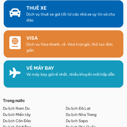
THUÊ XE
Dịch vụ thuê xe giá tốt từ các nhà xe uy tín và chu
đáo
VISA
Dịch vụ Visa nhanh, rẻ. Visa trọn gói, thủ tục đơn
giản
VÉ MÁY BAY
Vé máy bay giá rẻ nhất, nhiều khuyến mãi hấp dẫn
Trong nước
Du lịch Nam Du
Du lịch Đà Lạt
Du lịch Miền tây
Du lịch Nha Trang
Du lịch Côn Đảo
Du lịch Sapa