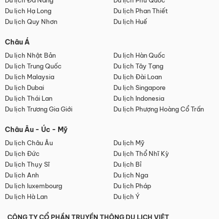
Du lịch Đà Nẵng
Du lịch Phú Quốc
Du lịch Hạ Long
Du lịch Phan Thiết
Du lịch Quy Nhơn
Du lịch Huế
Châu Á
Du lịch Nhật Bản
Du lịch Hàn Quốc
Du lịch Trung Quốc
Du lịch Tây Tạng
Du lịch Malaysia
Du lịch Đài Loan
Du lịch Dubai
Du lịch Singapore
Du lịch Thái Lan
Du lịch Indonesia
Du lịch Trương Gia Giới
Du lịch Phượng Hoàng Cổ Trấn
Châu Âu - Úc - Mỹ
Du lịch Châu Âu
Du lịch Mỹ
Du lịch Đức
Du lịch Thổ Nhĩ Kỳ
Du lịch Thụy Sĩ
Du lịch Bỉ
Du lịch Anh
Du lịch Nga
Du lịch luxembourg
Du lịch Pháp
Du lịch Hà Lan
Du lịch Ý
CÔNG TY CỔ PHẦN TRUYỀN THÔNG DU LỊCH VIỆT