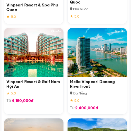
Quoc
Vinpearl Resort & Spa Phu
Phú Quốc
Quoc
★ 5.0
★ 5.0
Vinpearl Resort & Golf Nam
Melia Vinpearl Danang
Hội An
Riverfront
★ 5.0
Đà Nẵng
Từ
4,150,000đ
★ 5.0
Từ
2,400,000đ