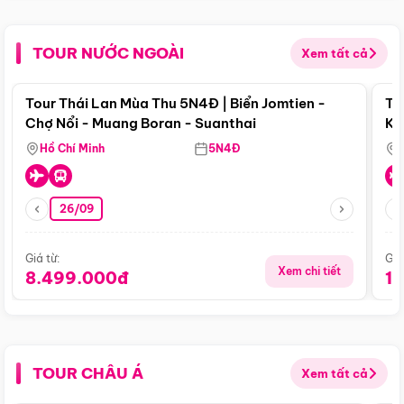
TOUR NƯỚC NGOÀI
Xem tất cả
Điểm nổi bật
Tour Thái Lan Mùa Thu 5N4Đ | Biển Jomtien -
To
Chợ Nổi - Muang Boran - Suanthai
Ku
Si
Hồ Chí Minh
5N4Đ
26/09
Giá từ:
Giá
Xem chi tiết
8.499.000đ
1
TOUR CHÂU Á
Xem tất cả
Điểm nổi bật