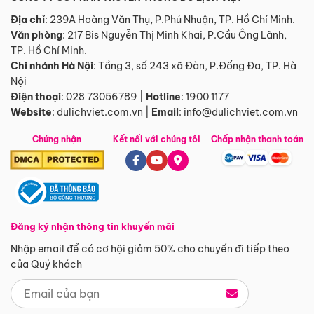
Địa chỉ
: 239A Hoàng Văn Thụ, P.Phú Nhuận, TP. Hồ Chí Minh.
Văn phòng
:
217 Bis Nguyễn Thị Minh Khai, P.Cầu Ông Lãnh,
TP. Hồ Chí Minh.
Chi nhánh Hà Nội
:
Tầng 3, số 243 xã Đàn, P.Đống Đa, TP. Hà
Nội
Điện thoại
:
028 73056789
|
Hotline
:
1900 1177
Website
:
dulichviet.com.vn
|
Email
:
info@dulichviet.com.vn
Chứng nhận
Kết nối với chúng tôi
Chấp nhận thanh toán
Đăng ký nhận thông tin khuyến mãi
Nhập email để có cơ hội giảm 50% cho chuyến đi tiếp theo
của Quý khách