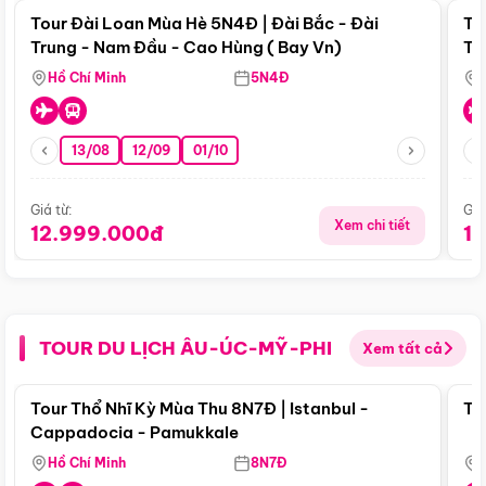
Tour Đài Loan Mùa Hè 5N4Đ | Đài Bắc - Đài
To
Trung - Nam Đầu - Cao Hùng ( Bay Vn)
Tr
Hồ Chí Minh
5N4Đ
13/08
12/09
01/10
Giá từ:
Giá
Xem chi tiết
12.999.000đ
1
TOUR DU LỊCH ÂU-ÚC-MỸ-PHI
Xem tất cả
Điểm nổi bật
Tour Thổ Nhĩ Kỳ Mùa Thu 8N7Đ | Istanbul -
To
Cappadocia - Pamukkale
Hồ Chí Minh
8N7Đ