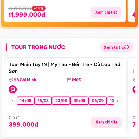
13.999.000đ
-14%
Xem chi tiết
11.999.000đ
4
TOUR TRONG NƯỚC
Xem tất cả
Điểm nổi bật
Tour Miền Tây 1N | Mỹ Tho - Bến Tre - Cù Lao Thới
To
Sơn
Hu
Hồ Chí Minh
1N0Đ
14/08
16/08
23/08
30/08
06/09
13/09
20/0
Giá từ:
Giá
Xem chi tiết
399.000đ
7