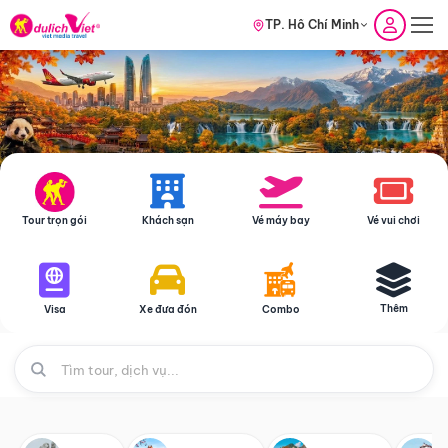
TP. Hồ Chí Minh
Tour trọn gói
Khách sạn
Vé máy bay
Vé vui chơi
Thêm
Visa
Xe đưa đón
Combo