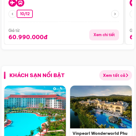
10/12
Giá từ:
Giá
Xem chi tiết
60.990.000đ
6
KHÁCH SẠN NỔI BẬT
Xem tất cả
Vinpearl Wonderworld Phu