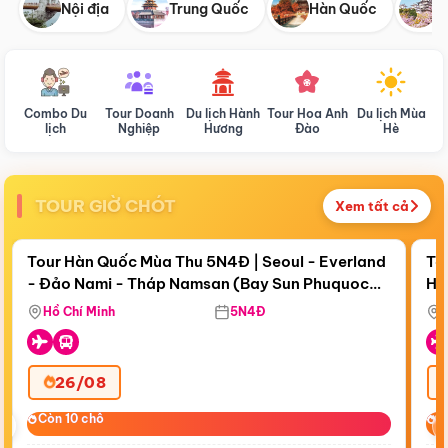
Nội địa
Trung Quốc
Hàn Quốc
N
Combo Du
Tour Doanh
Du lịch Hành
Tour Hoa Anh
Du lịch Mùa
D
lịch
Nghiệp
Hương
Đào
Hè
TOUR GIỜ CHÓT
Xem tất cả
Điểm nổi bật
Còn
19 ngày 03:33:12
Cò
Tour Hàn Quốc Mùa Thu 5N4Đ | Seoul - Everland
To
- Đảo Nami - Tháp Namsan (Bay Sun Phuquoc
Hò
Tặ
Airways)
Aq
Hồ Chí Minh
5N4Đ
26/08
‹
Còn 10 chỗ
Còn 10 chỗ
C
C