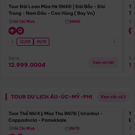
Tour Đài Loan Mùa Hè 5N4Đ | Đài Bắc - Đài
To
Trung - Nam Đầu - Cao Hùng ( Bay Vn)
Tr
Hồ Chí Minh
5N4Đ
12/09
01/10
Giá từ:
Giá
Xem chi tiết
12.999.000đ
1
TOUR DU LỊCH ÂU-ÚC-MỸ-PHI
Xem tất cả
Điểm nổi bật
Tour Thổ Nhĩ Kỳ Mùa Thu 8N7Đ | Istanbul -
To
Cappadocia - Pamukkale
Đế
Hồ Chí Minh
8N7Đ