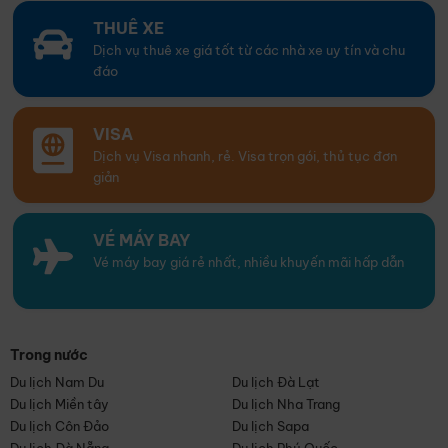
THUÊ XE
Dịch vụ thuê xe giá tốt từ các nhà xe uy tín và chu
đáo
VISA
Dịch vụ Visa nhanh, rẻ. Visa trọn gói, thủ tục đơn
giản
VÉ MÁY BAY
Vé máy bay giá rẻ nhất, nhiều khuyến mãi hấp dẫn
Trong nước
Du lịch Nam Du
Du lịch Đà Lạt
Du lịch Miền tây
Du lịch Nha Trang
Du lịch Côn Đảo
Du lịch Sapa