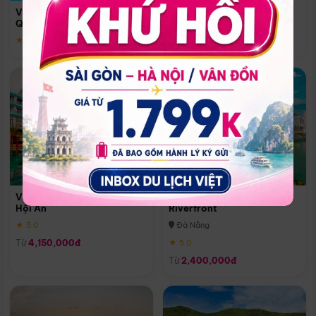
Quoc
Vinpearl Resort & Spa Phu
Phú Quốc
Quoc
★ 5.0
★ 5.0
Vinpearl Resort & Golf Nam
Melia Vinpearl Danang
Hội An
Riverfront
★ 5.0
Đà Nẵng
Từ
4,150,000đ
★ 5.0
Từ
2,400,000đ