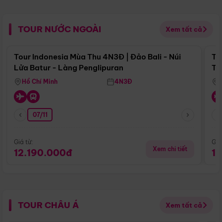
TOUR NƯỚC NGOÀI
Xem tất cả
Điểm nổi bật
Tour Indonesia Mùa Thu 4N3Đ | Đảo Bali - Núi
To
Lửa Batur - Làng Penglipuran
Tr
Hồ Chí Minh
4N3Đ
07/11
Giá từ:
Giá
Xem chi tiết
12.190.000đ
1
TOUR CHÂU Á
Xem tất cả
Điểm nổi bật