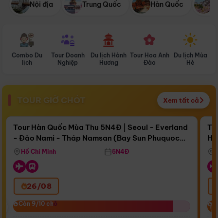
Nội địa
Trung Quốc
Hàn Quốc
N
Combo Du
Tour Doanh
Du lịch Hành
Tour Hoa Anh
Du lịch Mùa
D
lịch
Nghiệp
Hương
Đào
Hè
TOUR GIỜ CHÓT
Xem tất cả
Điểm nổi bật
Còn
16 ngày 13:07:28
Cò
Tour Hàn Quốc Mùa Thu 5N4Đ | Seoul - Everland
To
- Đảo Nami - Tháp Namsan (Bay Sun Phuquoc
Hò
Bay Sun Phuquoc Airways
Tặ
Airways)
Aq
Hồ Chí Minh
5N4Đ
26/08
‹
Còn 9/10 chỗ
Còn 9/10 chỗ
C
C