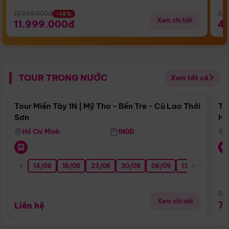
13.999.000đ
5.5
-14%
Xem chi tiết
11.999.000đ
4
TOUR TRONG NƯỚC
Xem tất cả
Điểm nổi bật
Tour Miền Tây 1N | Mỹ Tho - Bến Tre - Cù Lao Thới
To
Sơn
Hu
Hồ Chí Minh
1N0Đ
14/08
16/08
23/08
30/08
06/09
13/09
20/0
Giá
Xem chi tiết
7
Liên hệ