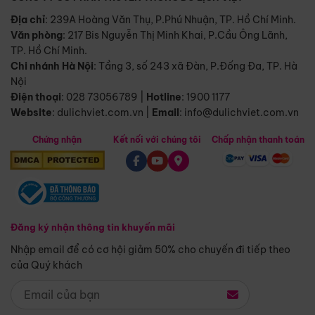
Địa chỉ
: 239A Hoàng Văn Thụ, P.Phú Nhuận, TP. Hồ Chí Minh.
Văn phòng
:
217 Bis Nguyễn Thị Minh Khai, P.Cầu Ông Lãnh,
TP. Hồ Chí Minh.
Chi nhánh Hà Nội
:
Tầng 3, số 243 xã Đàn, P.Đống Đa, TP. Hà
Nội
Điện thoại
:
028 73056789
|
Hotline
:
1900 1177
Website
:
dulichviet.com.vn
|
Email
:
info@dulichviet.com.vn
Chứng nhận
Kết nối với chúng tôi
Chấp nhận thanh toán
Đăng ký nhận thông tin khuyến mãi
Nhập email để có cơ hội giảm 50% cho chuyến đi tiếp theo
của Quý khách