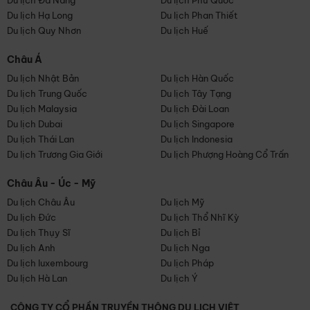
Du lịch Đà Nẵng
Du lịch Phú Quốc
Du lịch Hạ Long
Du lịch Phan Thiết
Du lịch Quy Nhơn
Du lịch Huế
Châu Á
Du lịch Nhật Bản
Du lịch Hàn Quốc
Du lịch Trung Quốc
Du lịch Tây Tạng
Du lịch Malaysia
Du lịch Đài Loan
Du lịch Dubai
Du lịch Singapore
Du lịch Thái Lan
Du lịch Indonesia
Du lịch Trương Gia Giới
Du lịch Phượng Hoàng Cổ Trấn
Châu Âu - Úc - Mỹ
Du lịch Châu Âu
Du lịch Mỹ
Du lịch Đức
Du lịch Thổ Nhĩ Kỳ
Du lịch Thụy Sĩ
Du lịch Bỉ
Du lịch Anh
Du lịch Nga
Du lịch luxembourg
Du lịch Pháp
Du lịch Hà Lan
Du lịch Ý
CÔNG TY CỔ PHẦN TRUYỀN THÔNG DU LỊCH VIỆT