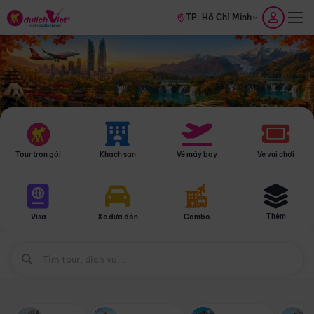
TP. Hồ Chí Minh
Tour trọn gói
Khách sạn
Vé máy bay
Vé vui chơi
Thêm
Visa
Xe đưa đón
Combo