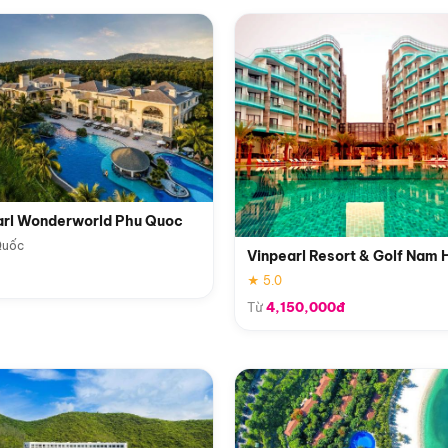
arl Wonderworld Phu Quoc
Quốc
Vinpearl Resort & Golf Nam 
★ 5.0
Từ
4,150,000đ