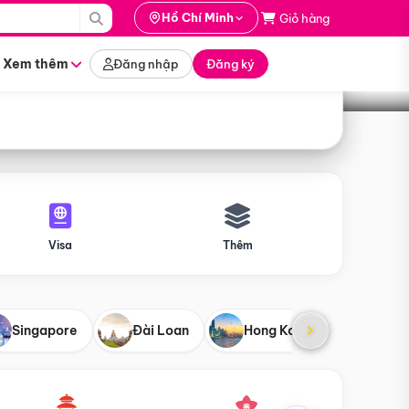
i hành
Hồ Chí Minh
Giỏ hàng
Tìm tour
tháng nào
Xem thêm
Đăng nhập
Đăng ký
Visa
Thêm
Singapore
Đài Loan
Hong Kong
Mỹ