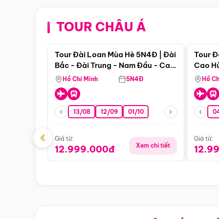
TOUR CHÂU Á
Điểm nổi bật
Tour Đài Loan Mùa Hè 5N4Đ | Đài
Tour Đ
Bắc - Đài Trung - Nam Đầu - Cao
Cao Hù
Hùng ( Bay Vn)
(Bay V
Hồ Chí Minh
5N4Đ
Hồ Ch
13/08
12/09
01/10
0
‹
Giá từ:
Giá từ:
Xem chi tiết
12.999.000đ
12.9