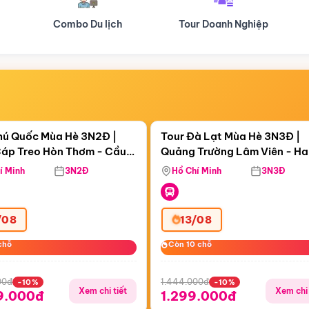
Tour Doanh Nghiệp
Du lịch Hành Hương
Điểm nổi bật
Điểm nổi
ngày 15:25:12
Còn
05 ngày 15:25:13
hú Quốc Mùa Hè 3N2Đ |
Tour Đà Lạt Mùa Hè 3N3Đ |
áp Treo Hòn Thơm - Cầu
Quảng Trường Lâm Viên - H
áp Treo Hòn Thơm
Công Viên Nước Aquatopia
Hill - Puppy Farm
í Minh
3N2Đ
Hồ Chí Minh
3N3Đ
/08
13/08
chỗ
chỗ
Còn 10 chỗ
Còn 10 chỗ
00đ
1.444.000đ
-10%
-10%
Xem chi tiết
Xem chi 
9.000đ
1.299.000đ