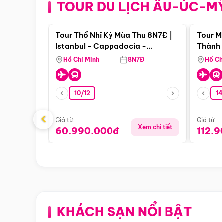
TOUR DU LỊCH ÂU-ÚC-M
Điểm nổi bật
Tour Thổ Nhĩ Kỳ Mùa Thu 8N7Đ |
Tour M
Istanbul - Cappadocia -
Thành 
Pamukkale
Thiên 
Hồ Chí Minh
8N7Đ
Hồ Ch
10/12
1
‹
Giá từ:
Giá từ:
Xem chi tiết
60.990.000đ
112.
KHÁCH SẠN NỔI BẬT