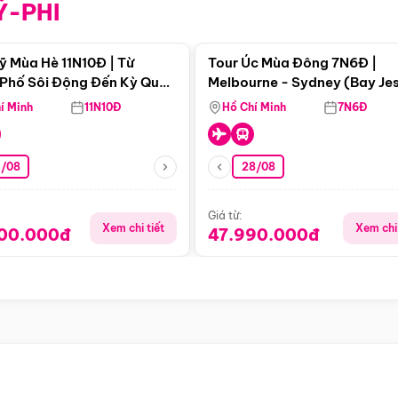
Ỹ-PHI
Điểm nổi bật
Điểm nổi
ỹ Mùa Hè 11N10Đ | Từ
Tour Úc Mùa Đông 7N6Đ |
Phố Sôi Động Đến Kỳ Quan
Melbourne - Sydney (Bay Je
Nhiên Mỹ
Airways)
í Minh
11N10Đ
Hồ Chí Minh
7N6Đ
4/08
28/08
Giá từ:
Xem chi tiết
Xem chi 
900.000đ
47.990.000đ