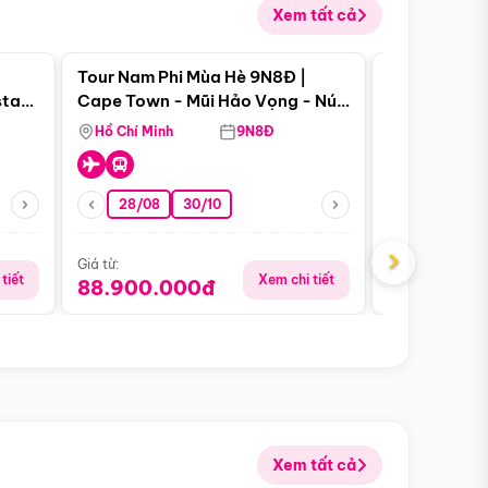
Xem tất cả
 bật
Điểm nổi bật
Tour Nam Phi Mùa Hè 9N8Đ |
Tour Mỹ Mùa
star
Cape Town - Mũi Hảo Vọng - Núi
Hoa Kỳ - Me
Bàn - Johannesburg - Pretoria -
Hồ Chí Minh
9N8Đ
Hồ Chí Minh
Safari - Lodge
28/08
30/10
29/08
›
Giá từ:
Giá từ:
tiết
Xem chi tiết
88.900.000đ
59.900.
Xem tất cả