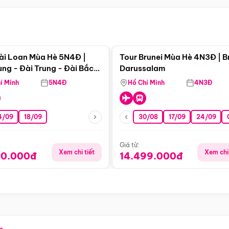
Điểm nổi bật
Điểm nổi
ài Loan Mùa Hè 5N4Đ |
Tour Brunei Mùa Hè 4N3Đ | B
ng - Đài Trung - Đài Bắc
Darussalam
j)
í Minh
5N4Đ
Hồ Chí Minh
4N3Đ
4/09
18/09
30/08
17/09
24/09
Giá từ:
Xem chi tiết
Xem chi 
90.000đ
14.499.000đ