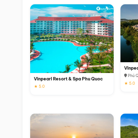
Vinpe
Phú 
Vinpearl Resort & Spa Phu Quoc
★ 5.0
★ 5.0