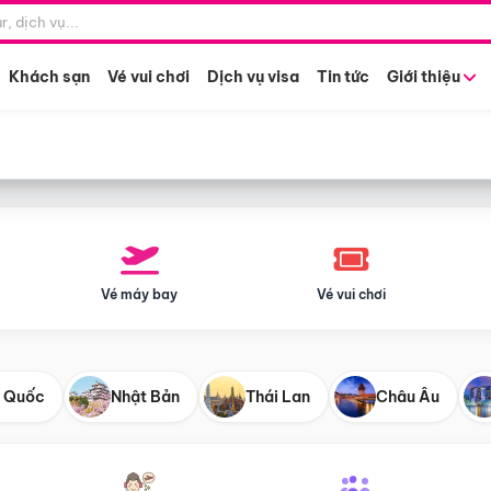
Điểm khởi hành
Tháng khở
Hồ Chí Minh
Bất kỳ 
Khách sạn
Vé vui chơi
Dịch vụ visa
Tin tức
Giới thiệu
Vé máy bay
Vé vui chơi
 Quốc
Nhật Bản
Thái Lan
Châu Âu