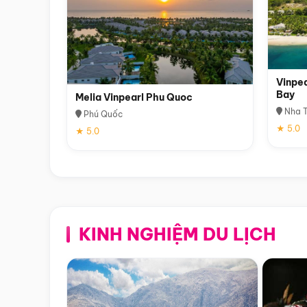
Vinpea
Bay
Melia Vinpearl Phu Quoc
Nha T
Phú Quốc
★ 5.0
★ 5.0
KINH NGHIỆM DU LỊCH