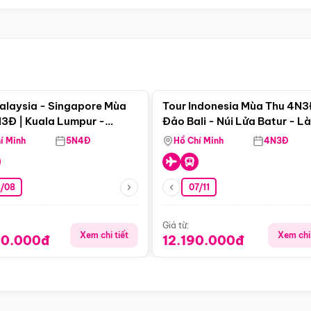
Điểm nổi bật
Điểm nổi
alaysia - Singapore Mùa
Tour Indonesia Mùa Thu 4N3
3Đ | Kuala Lumpur -
Đảo Bali - Núi Lửa Batur - L
a - Johor Baru -
Penglipuran
í Minh
5N4Đ
Hồ Chí Minh
4N3Đ
pore
3/08
07/11
Giá từ:
Xem chi tiết
Xem chi 
90.000đ
12.190.000đ