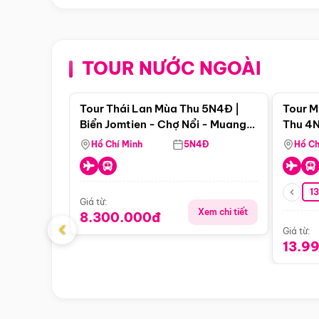
TOUR NƯỚC NGOÀI
Điểm nổi bật
Tour Thái Lan Mùa Thu 5N4Đ |
Tour M
Biển Jomtien - Chợ Nổi - Muang
Thu 4N
Boran - Suanthai (Bay Vietnam
Malacc
Hồ Chí Minh
5N4Đ
Hồ Ch
Airlines)
Singa
1
Giá từ:
Xem chi tiết
8.300.000đ
‹
Giá từ:
13.9