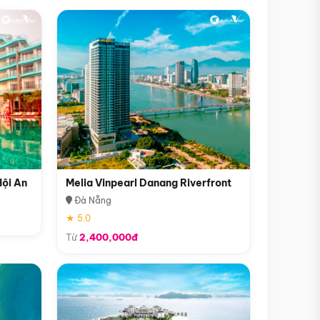
Hội An
Melia Vinpearl Danang Riverfront
Đà Nẵng
★ 5.0
Từ
2,400,000đ