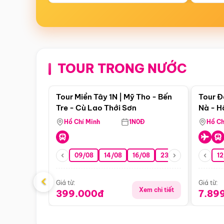
TOUR TRONG NƯỚC
Điểm nổi bật
Tour Miền Tây 1N | Mỹ Tho - Bến
Tour Đ
Tre - Cù Lao Thới Sơn
Nà - H
Nha
Hồ Chí Minh
1N0Đ
Hồ Ch
09/08
14/08
16/08
23/08
30/08
12
0
‹
Giá từ:
Giá từ:
Xem chi tiết
399.000đ
7.89