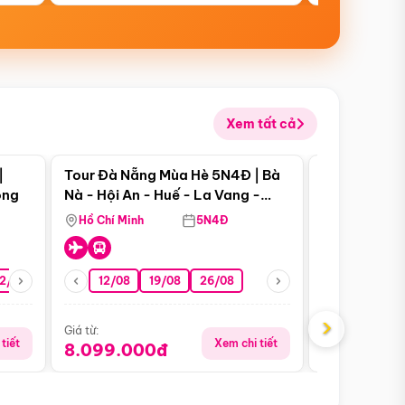
Xem tất cả
 bật
Điểm nổi bật
|
Tour Đà Nẵng Mùa Hè 5N4Đ | Bà
Tour Đà Nẵn
ong
Nà - Hội An - Huế - La Vang -
Nà - Hội An
Động Thiên Đường
Nha
Hồ Chí Minh
5N4Đ
Hồ Chí Minh
2/08
26/08
05/09
12/08
19/08
09/09
26/08
12/09
13/08
›
Giá từ:
Giá từ:
tiết
Xem chi tiết
8.099.000đ
6.899.00