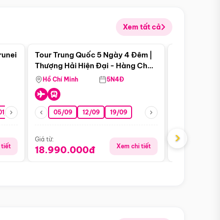
Xem tất cả
 bật
Điểm nổi bật
runei
Tour Trung Quốc 5 Ngày 4 Đêm |
Tour Trung 
Tour Hè
Thượng Hải Hiện Đại - Hàng Châu
Ân Thi - Trư
Nên Thơ - Ô Trấn Cổ Kính
Hồ Chí Minh
5N4Đ
Hồ Chí Minh
01/10
15/10
29/10
05/09
12/09
19/09
16/08
›
Giá từ:
Giá từ:
tiết
Xem chi tiết
18.990.000đ
16.990.0