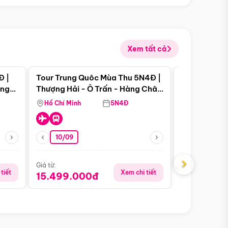
Xem tất cả
 bật
Điểm nổi bật
Đ |
Tour Trung Quôc Mùa Thu 5N4Đ |
Tour Trung
àng
Thượng Hải - Ô Trấn - Hàng Châu
| Thành Đô 
(Tour Không Shopping)
Viên Gấu Tr
Hồ Chí Minh
5N4Đ
Hồ Chí Minh
10/09
Giá từ:
16.999.0
›
Giá từ:
tiết
Xem chi tiết
15.499.000đ