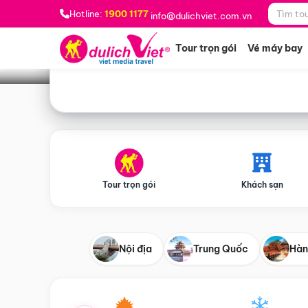
Bạn muốn đi đâu?
*
Hotline:
1900 1177
info@dulichviet.com.vn
Tour trọn gói
Vé máy bay
Tour trọn gói
Khách sạn
Nội địa
Trung Quốc
Hàn